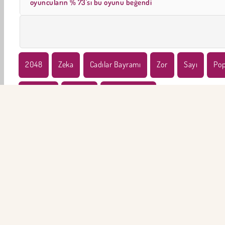
oyuncuların % 73'sı bu oyunu beğendi
2048
Zeka
Cadılar Bayramı
Zor
Sayı
Pop
Canavar
Vampir
Ghost Games
ŞİR
Ku