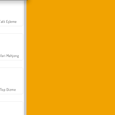
Tatlı Eşleme
fari Mahjong
Top Dizme