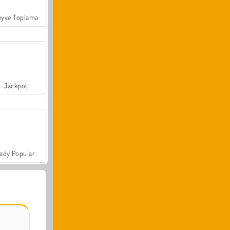
yve Toplama
Jackpot
ady Popular