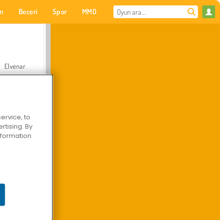
on
Beceri
Spor
MMO
Senin için
Elvenar
ervice, to
tising. By
Hastane Cerrah Doktor Oyunu
information
Arazi Aracı Tırmanışı 4x4