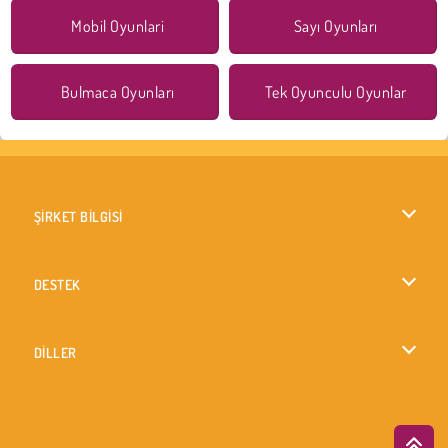
Mobil Oyunlari
Sayı Oyunları
Bulmaca Oyunları
Tek Oyunculu Oyunlar
ŞİRKET BİLGİSİ
Kullanım Koşulları
DESTEK
Gizlilik İlkesi
Yardım
DİLLER
Çerezler
English