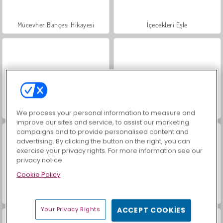
Mücevher Bahçesi Hikayesi
İçecekleri Eşle
Farm Merge Valley
Büyük Mahjong Eşleme
We process your personal information to measure and
improve our sites and service, to assist our marketing
campaigns and to provide personalised content and
advertising. By clicking the button on the right, you can
exercise your privacy rights. For more information see our
privacy notice
Cookie Policy
Moda Prensesleri
Masha and the Bear: Meadows
Your Privacy Rights
ACCEPT COOKIES