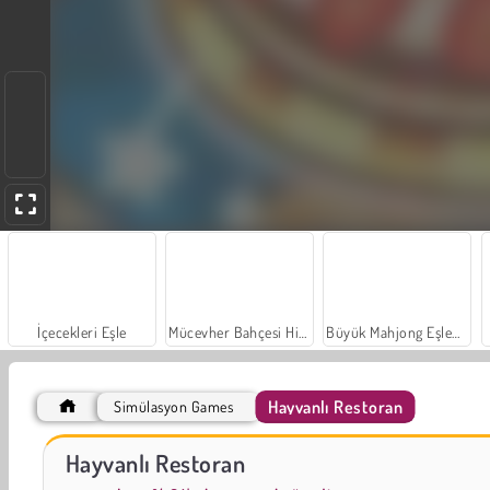
İçecekleri Eşle
Mücevher Bahçesi Hikayesi
Büyük Mahjong Eşleme
Hayvanlı Restoran
Simülasyon Games
Scala 40
Sosyal İskambil
Hayvanlı Restoran