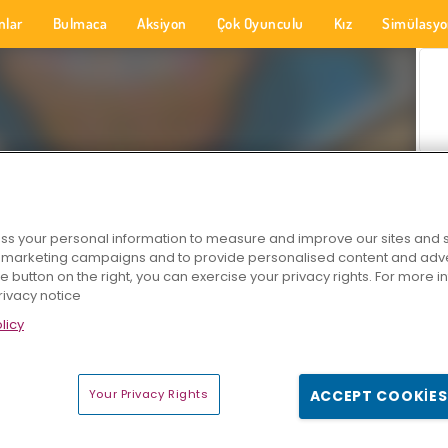
nlar
Bulmaca
Aksiyon
Çok Oyunculu
Kız
Simülasy
s your personal information to measure and improve our sites and s
r marketing campaigns and to provide personalised content and adver
he button on the right, you can exercise your privacy rights. For more 
rivacy notice
licy
Your Privacy Rights
ACCEPT COOKIES