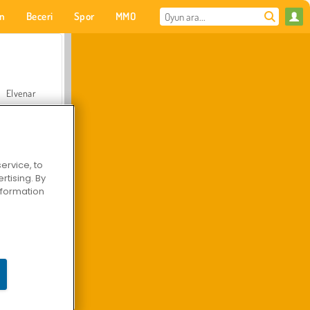
on
Beceri
Spor
MMO
Senin için
Elvenar
ervice, to
tising. By
Hastane Cerrah Doktor Oyunu
information
Arazi Aracı Tırmanışı 4x4