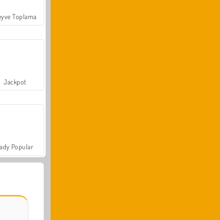
yve Toplama
Jackpot
ady Popular