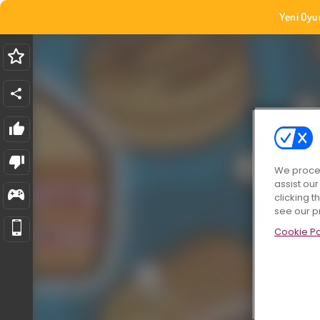
Yeni Oyu
We proces
assist ou
clicking t
see our p
Cookie Po