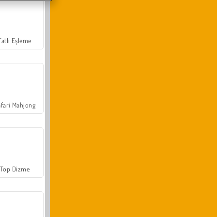
Tatlı Eşleme
fari Mahjong
Top Dizme