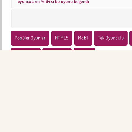
oyuncuların % 64'sı bu oyunu beğendi
Popüler Oyunlar
HTML5
Mobil
Tek Oyunculu
Simülasyon
Şimdi Dene
Hayvan
ŞİR
Ku