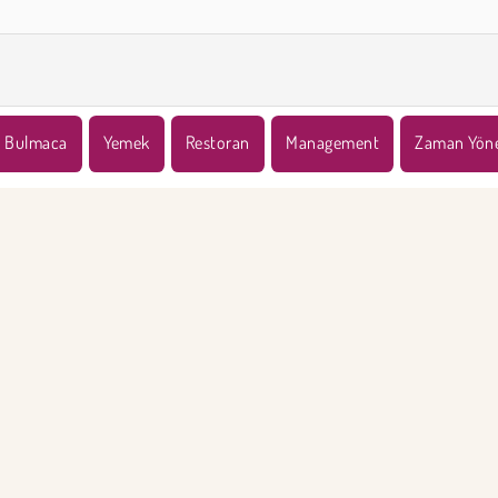
Bulmaca
Yemek
Restoran
Management
Zaman Yöne
KET BİLGİSİ
DESTEK
llanım Koşulları
Çerezler
Yardım
Gizlilik İlkesi
Çerez Onayı