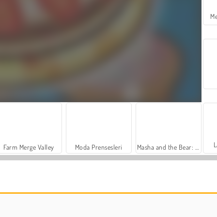
Me
L
Farm Merge Valley
Moda Prensesleri
Masha and the Bear: Meadows
Trollface Quest: USA 2
Family Relics