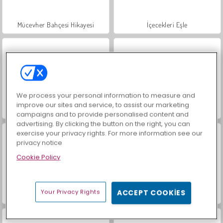
Mücevher Bahçesi Hikayesi
İçecekleri Eşle
We process your personal information to measure and
improve our sites and service, to assist our marketing
Büyük Mahjong Eşleme
Trollface Quest: USA 2
campaigns and to provide personalised content and
advertising. By clicking the button on the right, you can
exercise your privacy rights. For more information see our
privacy notice
Cookie Policy
Your Privacy Rights
ACCEPT COOKIES
Harvest Honors Classic
Masha and the Bear: Meadows