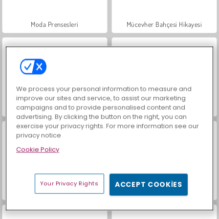
Moda Prensesleri
Mücevher Bahçesi Hikayesi
We process your personal information to measure and
improve our sites and service, to assist our marketing
campaigns and to provide personalised content and
Masha and the Bear: Meadows
Royal Story
advertising. By clicking the button on the right, you can
exercise your privacy rights. For more information see our
privacy notice
Cookie Policy
Your Privacy Rights
ACCEPT COOKIES
Scala 40
Charm Farm