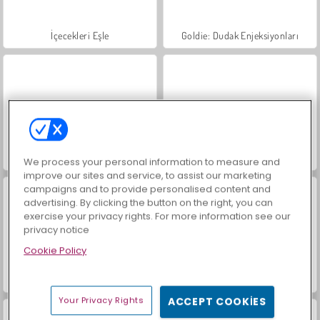
İçecekleri Eşle
Goldie: Dudak Enjeksiyonları
Baby Hazel: Ice Princess Dress Up
Mısır'ın Mucizeleri Mahjong
We process your personal information to measure and
improve our sites and service, to assist our marketing
campaigns and to provide personalised content and
advertising. By clicking the button on the right, you can
exercise your privacy rights. For more information see our
privacy notice
Cookie Policy
Vahşi Batı'da Eşleme 2: Altın Macerası
Mücevher Bahçesi Hikayesi
Your Privacy Rights
ACCEPT COOKIES