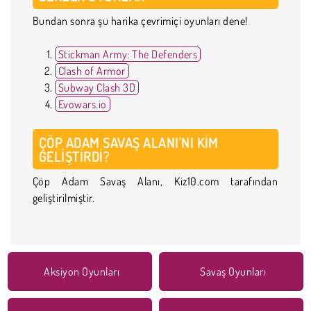
Bundan sonra şu harika çevrimiçi oyunları dene!
Stickman Army: The Defenders
Clash of Armor
Subway Clash 3D
Evowars.io
ÇÖP ADAM SAVAŞ ALANI'NI KIM
GELIŞTIRDI?
Çöp Adam Savaş Alanı, Kiz10.com tarafından
geliştirilmiştir.
Aksiyon Oyunları
Savaş Oyunları