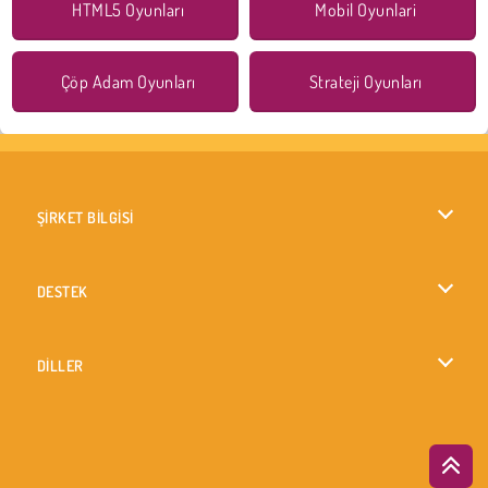
HTML5 Oyunları
Mobil Oyunlari
Çöp Adam Oyunları
Strateji Oyunları
ŞİRKET BİLGİSİ
Kullanım Koşulları
DESTEK
Gizlilik İlkesi
Yardım
DİLLER
Çerezler
British English
Çerez Onayı
Deutsch