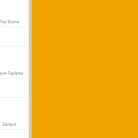
Top Dizme
yve Toplama
Jackpot