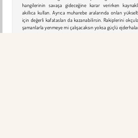
hangilerinin savaşa gideceğine karar verirken kaynakla
akıllıca kullan. Ayrıca muharebe aralarında onları yükse
için değerli kafatasları da kazanabilirsin. Rakiplerini okçul
şamanlarla yenmeye mi çalışacaksın yoksa güçlü ejderhal
oluşan bir tabur ve birkaç tek gözlü devle onları parçala
mısın?
Clash of Goblins Nasıl Oynanır?
Clash of Goblins, heyecan verici bir kule savunma oyun
Çeşitli askeri birlikleri savaşa gönderirken bölgeni k
Düşmanlarına domuz binicilerinden tut serserilere kada
şeyle saldırabilirsin.
Savaş
HTML5
Mobil
Canavar
Popüler Oyunla