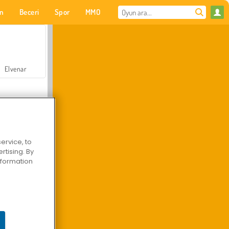
on
Beceri
Spor
MMO
Senin için
Elvenar
ervice, to
tising. By
Hastane Cerrah Doktor Oyunu
information