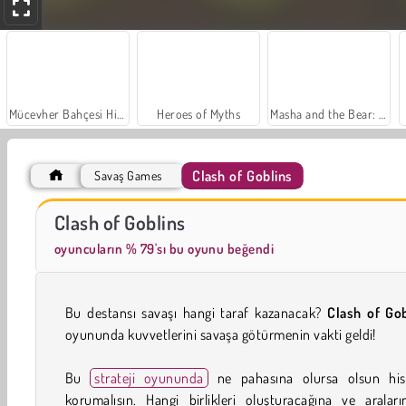
Mücevher Bahçesi Hikayesi
Heroes of Myths
Masha and the Bear: Meadows
Clash of Goblins
Savaş Games
Moda Prensesleri
Farm Merge Valley
Clash of Goblins
oyuncuların % 79'sı bu oyunu beğendi
Bu destansı savaşı hangi taraf kazanacak?
Clash of Gob
oyununda kuvvetlerini savaşa götürmenin vakti geldi!
Bu
strateji oyununda
ne pahasına olursa olsun hisa
korumalısın. Hangi birlikleri oluşturacağına ve aralar