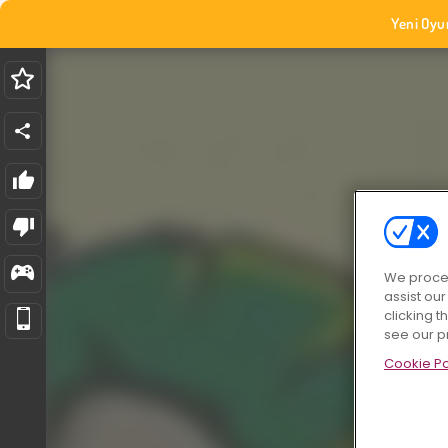
Yeni Oyu
We proces
assist ou
clicking t
see our p
Cookie Po