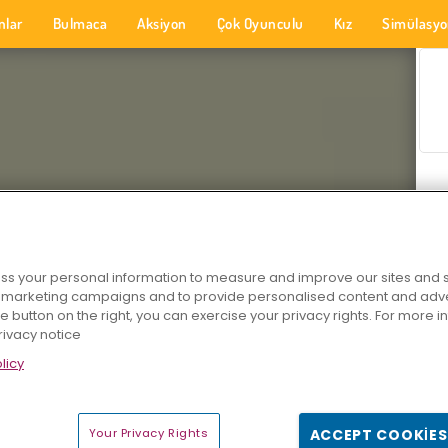
nlar
Bulmaca
Aksiyon
Çok Oyunculu
Kız
Simülasy
s your personal information to measure and improve our sites and s
r marketing campaigns and to provide personalised content and adver
he button on the right, you can exercise your privacy rights. For more 
rivacy notice
licy
Your Privacy Rights
ACCEPT COOKIES