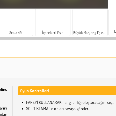
L
Scala 40
İçecekleri Eşle
Büyük Mahjong Eşleme
Sosyal İskambil
Trollface Quest: USA 2
lins
Oyun Kontrolleri
FAREYİ KULLANARAK hangi birliği oluşturacağını seç.
rını
SOL TIKLAMA ile onları savaşa gönder.
ından