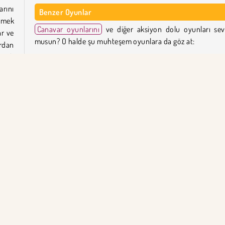
rını
Benzer Oyunlar
ltmek
Canavar oyunlarını
ve diğer aksiyon dolu oyunları sev
ar ve
musun? O halde şu muhteşem oyunlara da göz at:
ardan
yacak
Clash of Orcs
Clash of Warlord Orcs
Clash of Armor
Nova Defender
udur.
oru.
Clash of Goblins'i Kim Geliştirdi?
r her
Clash of Goblins, Beedo Games tarafından tasarlanmıştır.
r
Strateji
Kule Savunması