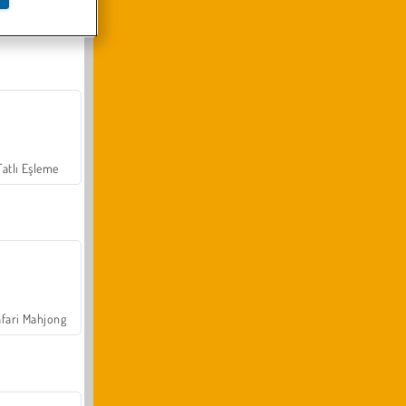
Arazi Aracı Tırmanışı 4x4
Tatlı Eşleme
fari Mahjong