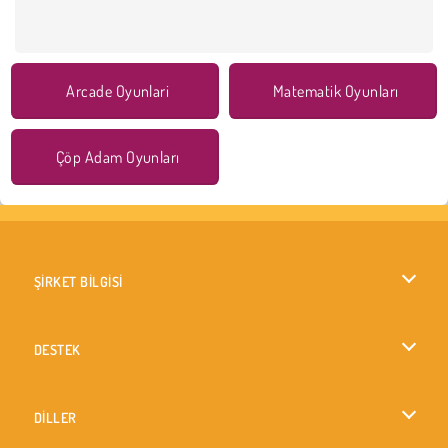
Arcade Oyunlari
Matematik Oyunları
Çöp Adam Oyunları
ŞİRKET BİLGİSİ
Kullanım Koşulları
DESTEK
Gizlilik İlkesi
Yardım
DİLLER