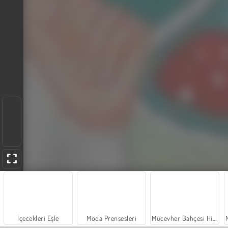
İçecekleri Eşle
Moda Prensesleri
Mücevher Bahçesi Hikayesi