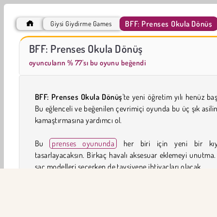
BFF: Prenses Okula Dönüş
Giysi Giydirme Games
Farm Merge Valley
Sosyal İskambil
BFF: Prenses Okula Dönüş
oyuncuların % 77'sı bu oyunu beğendi
BFF: Prenses Okula Dönüş
'te yeni öğretim yılı henüz baş
Bu eğlenceli ve beğenilen çevrimiçi oyunda bu üç şık asili
kamaştırmasına yardımcı ol.
Bu
prenses oyununda
her biri için yeni bir kıy
tasarlayacaksın. Birkaç havalı aksesuar eklemeyi unutma.
saç modelleri seçerken de tavsiyene ihtiyaçları olacak.
Oyun Kontrolleri