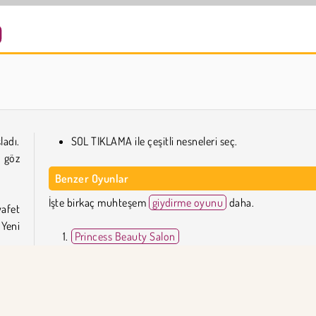
Trollface Quest: USA 2
Heroes of Myths
ladı.
SOL TIKLAMA ile çeşitli nesneleri seç.
n göz
Benzer Oyunlar
İşte birkaç muhteşem
giydirme oyunu
daha.
afet
 Yeni
Princess Beauty Salon
Hipsters vs. Rockers
K-Pop Adventure