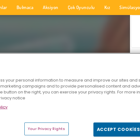
nlar
Bulmaca
Aksiyon
Çok Oyunculu
Kız
Simülasy
s your personal information to measure and improve our sites and s
r marketing campaigns and to provide personalised content and adver
he button on the right, you can exercise your privacy rights. For more 
rivacy notice
licy
Your Privacy Rights
ACCEPT COOKIES