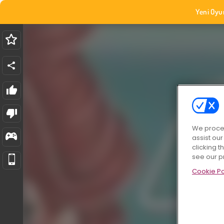
Yeni Oyu
We proces
assist ou
clicking t
see our p
Cookie Po