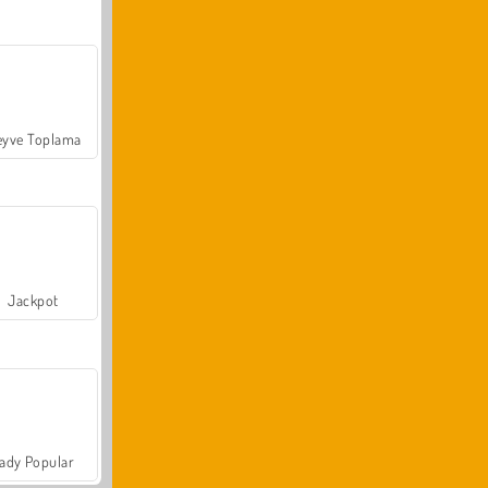
yve Toplama
Jackpot
ady Popular