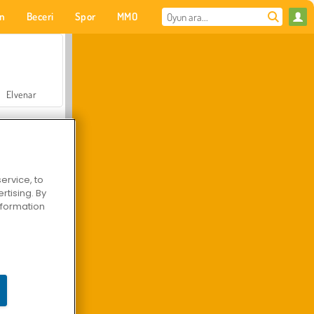
on
Beceri
Spor
MMO
Senin için
Elvenar
ervice, to
tising. By
Hastane Cerrah Doktor Oyunu
information
Arazi Aracı Tırmanışı 4x4