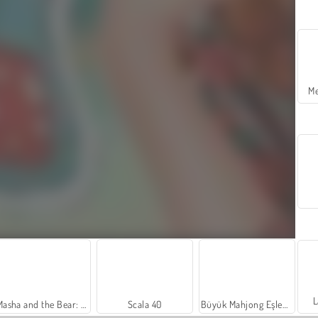
Me
L
Masha and the Bear: Meadows
Scala 40
Büyük Mahjong Eşleme