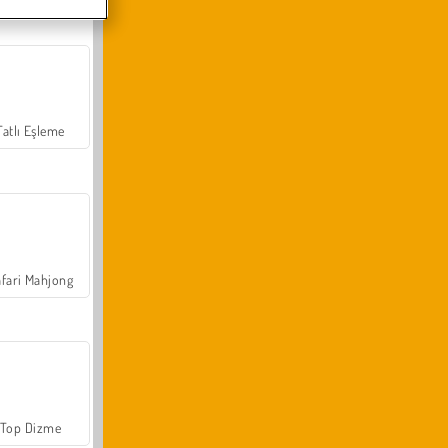
Tatlı Eşleme
fari Mahjong
Top Dizme