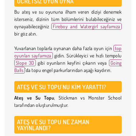
ÜCRETSIZ OYUN OYNA
Bu ateş ve su oyununa ilham veren diziyi denemek
isterseniz, dizinin tüm bölümlerini bulabileceğiniz ve
oynayabileceğiniz
Fireboy and Watergirl sayfamıza
bir göz atın.
Yuvarlanan toplarla oynanan daha fazla oyun için
top
oyunları sayfamıza
gidin. Sürükleyici ve hızlı tempolu
Slope 3D
gibi oyunların keyfini çıkarın veya
Going
Balls
'da topu engel parkurlarından aşağı kaydırın.
ATEŞ VE SU TOPU'NU KIM YARATTI?
Ateş ve Su Topu
, Stickman vs Monster School
tarafından oluşturulmuştur.
ATEŞ VE SU TOPU NE ZAMAN
YAYINLANDI?