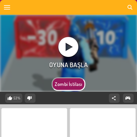
Zombi İstilası
53%