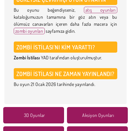
Bu oyunu beğendiyseniz,
atış oyunları
kataloğumuzun tamamına bir göz atın veya bu
ölümsüz canavarları içeren daha fazla macera için
zombi oyunları
sayfamıza gidin.
ZOMBI İSTILASI'NI KIM YARATTI?
Zombi İstilası
YAD tarafından oluşturulmuştur.
ZOMBI İSTILASI NE ZAMAN YAYINLANDI?
Bu oyun 21 Ocak 2026 tarihinde yayınlandı.
3D Oyunlar
Aksiyon Oyunları