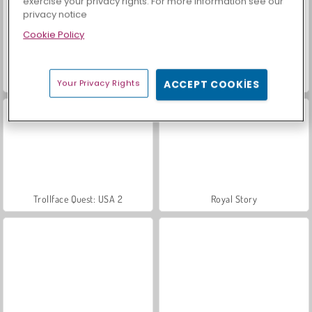
exercise your privacy rights. For more information see our
privacy notice
Cookie Policy
Farm Merge Valley
Sosyal İskambil
Your Privacy Rights
ACCEPT COOKIES
Trollface Quest: USA 2
Royal Story