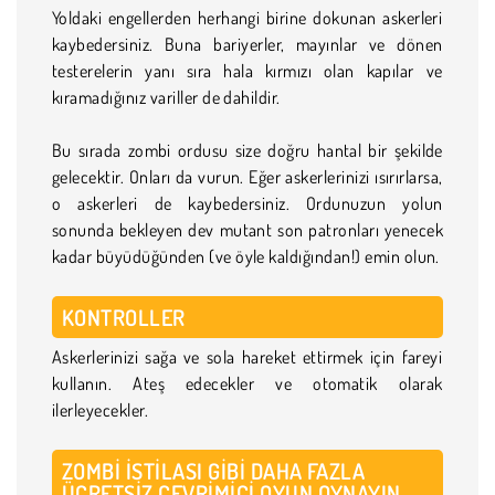
Yoldaki engellerden herhangi birine dokunan askerleri
kaybedersiniz. Buna bariyerler, mayınlar ve dönen
testerelerin yanı sıra hala kırmızı olan kapılar ve
kıramadığınız variller de dahildir.
Bu sırada zombi ordusu size doğru hantal bir şekilde
gelecektir. Onları da vurun. Eğer askerlerinizi ısırırlarsa,
o askerleri de kaybedersiniz. Ordunuzun yolun
sonunda bekleyen dev mutant son patronları yenecek
kadar büyüdüğünden (ve öyle kaldığından!) emin olun.
KONTROLLER
Askerlerinizi sağa ve sola hareket ettirmek için fareyi
kullanın. Ateş edecekler ve otomatik olarak
ilerleyecekler.
ZOMBI İSTILASI GIBI DAHA FAZLA
ÜCRETSIZ ÇEVRIMIÇI OYUN OYNAYIN