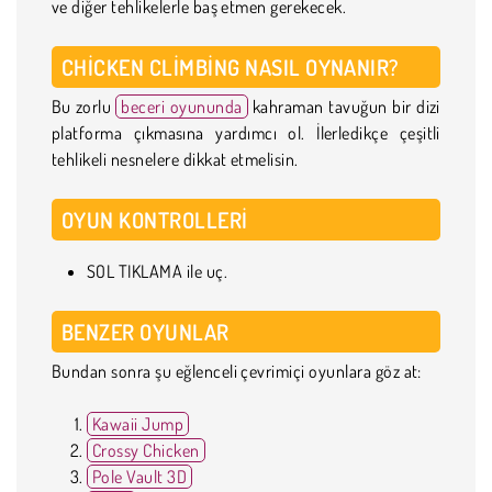
ve diğer tehlikelerle baş etmen gerekecek.
CHICKEN CLIMBING NASIL OYNANIR?
Bu zorlu
beceri oyununda
kahraman tavuğun bir dizi
platforma çıkmasına yardımcı ol. İlerledikçe çeşitli
tehlikeli nesnelere dikkat etmelisin.
OYUN KONTROLLERI
SOL TIKLAMA ile uç.
BENZER OYUNLAR
Bundan sonra şu eğlenceli çevrimiçi oyunlara göz at:
Kawaii Jump
Crossy Chicken
Pole Vault 3D