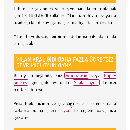
Labirentte gezinmek ve meyve parçalarını toplamak
için OK TUŞLARINI kullanın. Yılanınızın duvarlara ya da
uzadıkça kendi kuyruğuna çarpmadığından emin olun.
Yılan büyüdükçe, birbirine dolanmamak daha da
zorlaşacak!
YILAN KRAL GIBI DAHA FAZLA ÜCRETSIZ
ÇEVRIMIÇI OYUN OYNA
Bu oyunu beğendiyseniz
Wormate.io
veya
Happy
Snakes
gibi çok oyunculu
Snake oyun
larımızı
mutlaka deneyin.
Veya tepki hızınızı ve çevikliğinizi test edecek daha
fazla macera için
beceri oyun
larına genel bakışımıza
göz atın!