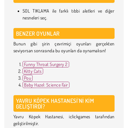
SOL TIKLAMA ile farklı tıbbi aletleri ve diğer
nesneleri seç.
BENZER OYUNLAR
Bunun gibi şirin çevrimiçi oyunları gerçekten
seviyorsan sonrasında bu oyunları da oynamalısın!
Funny Throat Surgery 2
Kitty Cats
Pou
Baby Hazel: Science Fair
YAVRU KÖPEK HASTANESI'NI KIM
GELIŞTIRDI?
Yavru Köpek Hastanesi, iclickgames tarafından
geliştirilmiştir.