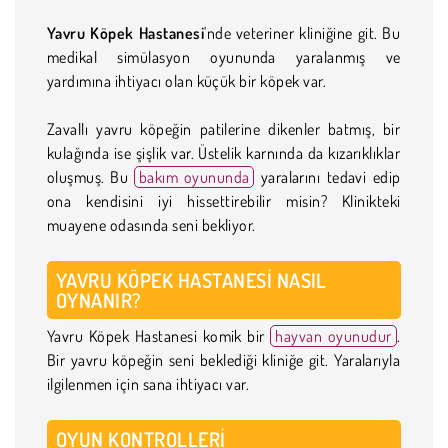
Yavru Köpek Hastanesi
'nde veteriner kliniğine git. Bu
medikal simülasyon oyununda yaralanmış ve
yardımına ihtiyacı olan küçük bir köpek var.
Zavallı yavru köpeğin patilerine dikenler batmış, bir
kulağında ise şişlik var. Üstelik karnında da kızarıklıklar
oluşmuş. Bu
bakım oyununda
yaralarını tedavi edip
ona kendisini iyi hissettirebilir misin? Klinikteki
muayene odasında seni bekliyor.
YAVRU KÖPEK HASTANESI NASIL
OYNANIR?
Yavru Köpek Hastanesi komik bir
hayvan oyunudur
.
Bir yavru köpeğin seni beklediği kliniğe git. Yaralarıyla
ilgilenmen için sana ihtiyacı var.
OYUN KONTROLLERI