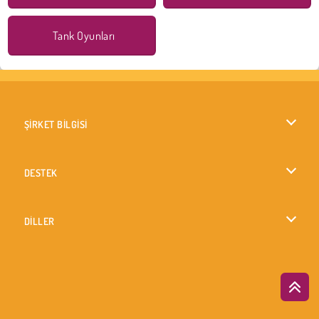
Tank Oyunları
ŞİRKET BİLGİSİ
Kullanım Koşulları
DESTEK
Gizlilik İlkesi
Yardım
DİLLER
Çerezler
English
Çerez Onayı
British English