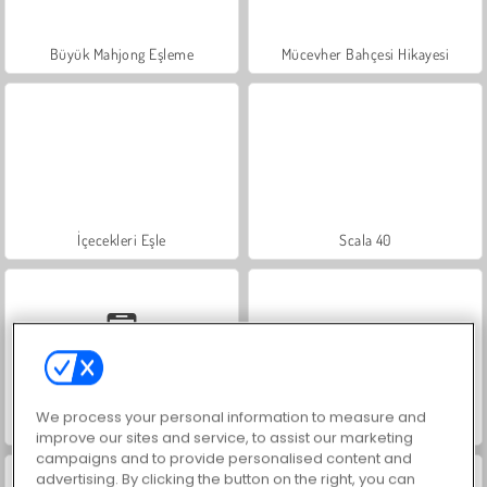
Büyük Mahjong Eşleme
Mücevher Bahçesi Hikayesi
İçecekleri Eşle
Scala 40
We process your personal information to measure and
Sosyal İskambil
Trollface Quest: USA 2
improve our sites and service, to assist our marketing
campaigns and to provide personalised content and
advertising. By clicking the button on the right, you can