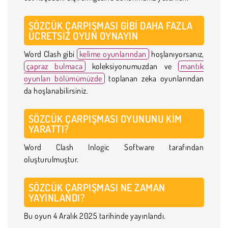
SÖZCÜK ÇARPIŞMASI GIBI DAHA FAZLA
ÜCRETSIZ OYUN OYNAYIN
Word Clash gibi
kelime oyunlarından
hoşlanıyorsanız,
çapraz bulmaca
koleksiyonumuzdan ve
mantık
oyunları bölümümüzde
toplanan zeka oyunlarından
da hoşlanabilirsiniz.
SÖZCÜK ÇARPIŞMASI OYUNUNU KIM
YARATTI?
Word Clash Inlogic Software tarafından
oluşturulmuştur.
SÖZCÜK ÇARPIŞMASI NE ZAMAN
YAYINLANDI?
Bu oyun 4 Aralık 2025 tarihinde yayınlandı.