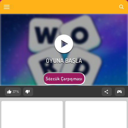
Sözcük Çarpışması
37%