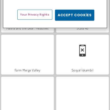
Your Privacy Rights
ACCEPT COOKIES
Masha and the Bear: Meadows
Scala 40
Farm Merge Valley
Sosyal İskambil