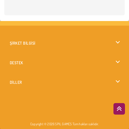
ŞİRKET BİLGİSİ
Kullanım Koşulları
DESTEK
Gizlilik İlkesi
Yardım
DİLLER
Çerezler
English
Çerez Onayı
British English
Copyright © 2026 SPIL GAMES Tüm hakları saklıdır.