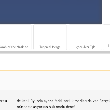
L
Tomb of the Mask Neon
Tropical Merge
İçecekleri Eşle
Charm Farm
Let's Fish!
arası
de katıl. Oyunda ayrıca farklı zorluk modları da var. Gerçek
mücadele arıyorsan hızlı modu dene!