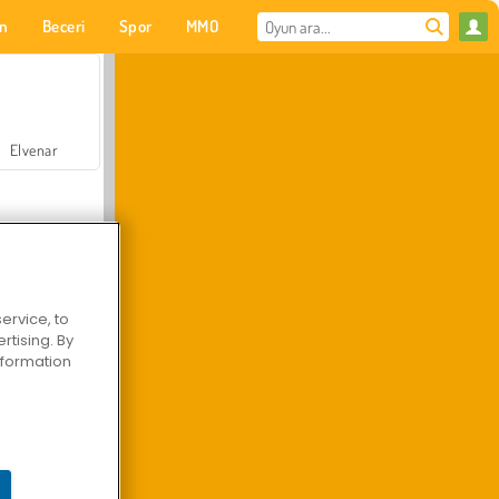
on
Beceri
Spor
MMO
Senin için
Elvenar
ervice, to
tising. By
Hastane Cerrah Doktor Oyunu
information