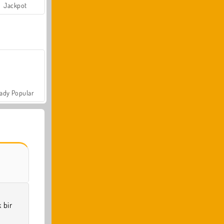
Jackpot
ady Popular
 bir