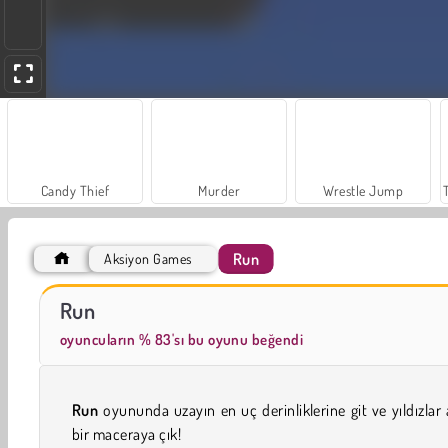
Candy Thief
Murder
Wrestle Jump
Run
Aksiyon Games
Royal Story
Scala 40
Run
oyuncuların % 83'sı bu oyunu beğendi
Run
oyununda uzayın en uç derinliklerine git ve yıldızlar 
bir maceraya çık!