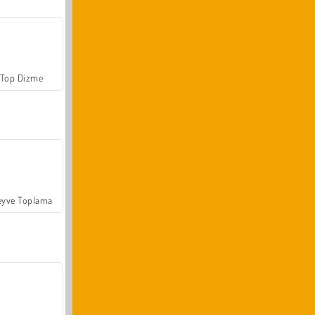
Top Dizme
yve Toplama