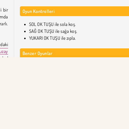
i bir
Oyun Kontrolleri
rumda
arlı.
SOL OK TUŞU ile sola koş.
SAĞ OK TUŞU ile sağa koş.
YUKARI OK TUŞU ile zıpla.
daki
uzay
Benzer Oyunlar
n bol
Birkaç muhteşem
macera oyunuyla
daha tanışmak i
eyip
misin? İşte sana dört tane daha!
Fall Race: Season 2
lmak
Drop Guys: Knockout Tournament
arklı
Spaceugh
!
Tiny Alien
Run'ı kim geliştirdi?
rinde