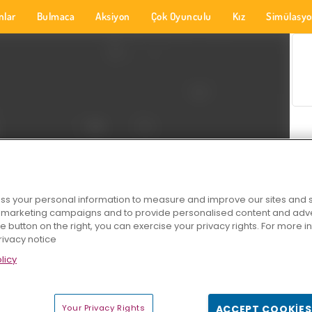
nlar
Bulmaca
Aksiyon
Çok Oyunculu
Kız
Simülasy
s your personal information to measure and improve our sites and s
r marketing campaigns and to provide personalised content and adver
he button on the right, you can exercise your privacy rights. For more 
rivacy notice
licy
Your Privacy Rights
ACCEPT COOKIES