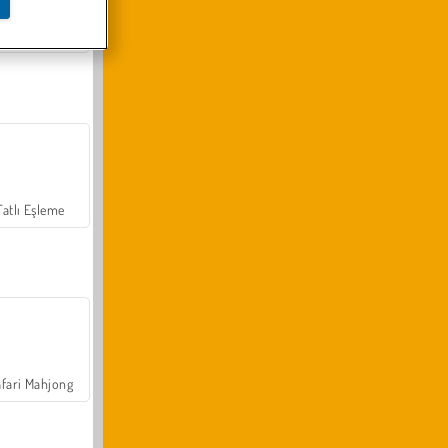
Arazi Aracı Tırmanışı 4x4
Tatlı Eşleme
fari Mahjong