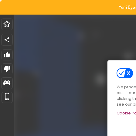
Yeni Oyu
We proces
assist ou
clicking t
see our p
Cookie Po