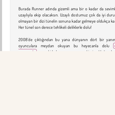
Burada Runner adında gizemli ama bir o kadar da seviml
uzaylıyla ekip olacaksın. Uzaylı dostumuz çok da iyi du
olmayan bir dizi tünelin sonuna kadar gelmeye oldukça kar
Her tünel son derece tehlikeli deliklerle dolu!
2008'de çıktığından bu yana dünyanın dört bir yanın
oyunculara meydan okuyan bu heyecanla dolu
oyununda
neyse ki kahramanımız yer çekimi yokluğunda
bol faydalanabilecek. Duvarlar boyunca hızla ilerl
boşluklardan atlarken ona katıl.
Bu klasik tarayıcı oyunu hakkında daha fazla bilgi a
istersen
wiki sayfasına
göz atabilirsin. Oyunun geçmişi, f
modları ve çok daha fazlasıyla ilgili eğlenceli bilgilerle dolu
Run nasıl oynanır?
Run heyecan dolu bir aksiyon oyunudur. Uzayın derinlikle