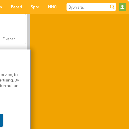
on
Beceri
Spor
MMO
Senin için
Elvenar
ervice, to
tising. By
Hastane Cerrah Doktor Oyunu
information
Arazi Aracı Tırmanışı 4x4