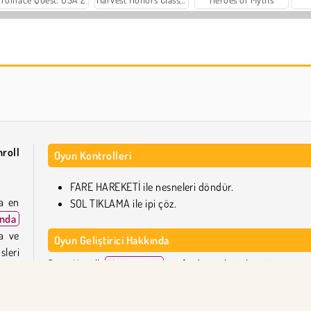
Scala 40
Charm Farm
roll
Oyun Kontrolleri
FARE HAREKETİ ile nesneleri döndür.
ya en
SOL TIKLAMA ile ipi çöz.
unda
a ve
Oyun Geliştirici Hakkında
sleri
Rope Unroll,
Vseigru.net
tarafından geliştirilmiştir.
mek