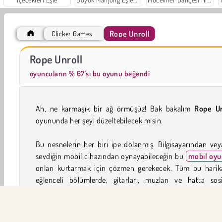
Rope Unroll
Clicker Games
Masha and the Bear: Meadows
Royal Story
Rope Unroll
oyuncuların % 67'sı bu oyunu beğendi
Ah, ne karmaşık bir ağ örmüşüz! Bak bakalım
Rope Un
oyununda her şeyi düzeltebilecek misin.
Bu nesnelerin her biri ipe dolanmış. Bilgisayarından ve
sevdiğin mobil cihazından oynayabileceğin bu
mobil oy
onları kurtarmak için çözmen gerekecek. Tüm bu harik
eğlenceli bölümlerde, gitarları, muzları ve hatta sosi
çözebilecek misin?
Happy Glass 2
ve
Super Stacker 2
de, dene