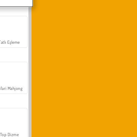
Tatlı Eşleme
fari Mahjong
Top Dizme