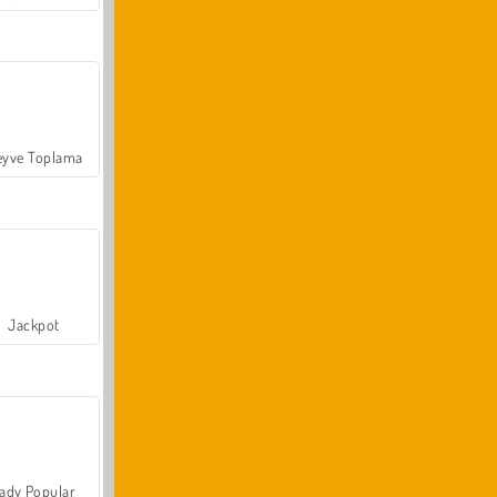
yve Toplama
Jackpot
ady Popular