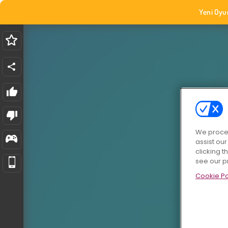
Yeni Oyu
We proces
assist ou
clicking t
see our p
Cookie Po