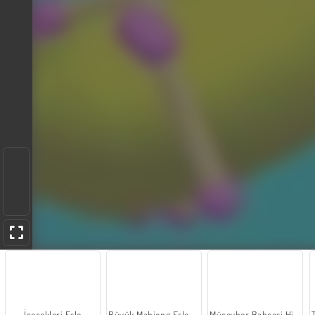
İçecekleri Eşle
Büyük Mahjong Eşleme
Mücevher Bahçesi Hikayesi