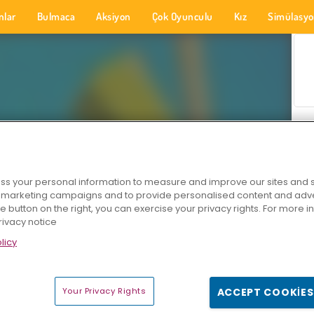
nlar
Bulmaca
Aksiyon
Çok Oyunculu
Kız
Simülasy
s your personal information to measure and improve our sites and s
r marketing campaigns and to provide personalised content and adver
he button on the right, you can exercise your privacy rights. For more 
rivacy notice
licy
Your Privacy Rights
ACCEPT COOKIES