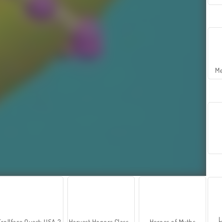
Me
L
Trollface Quest: USA 2
Harvest Honors Classic
Heroes of Myths