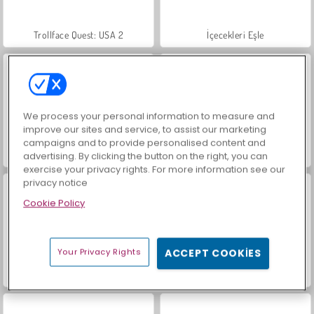
Trollface Quest: USA 2
İçecekleri Eşle
We process your personal information to measure and
improve our sites and service, to assist our marketing
campaigns and to provide personalised content and
Mücevher Bahçesi Hikayesi
Moda Prensesleri
advertising. By clicking the button on the right, you can
exercise your privacy rights. For more information see our
privacy notice
Cookie Policy
Your Privacy Rights
ACCEPT COOKIES
Farm Merge Valley
Masha and the Bear: Meadows