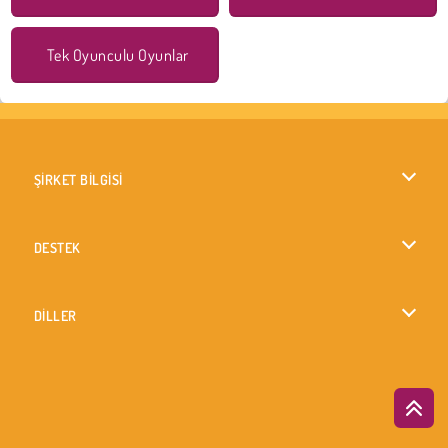
Tek Oyunculu Oyunlar
ŞİRKET BİLGİSİ
Kullanım Koşulları
DESTEK
Gizlilik İlkesi
Yardım
DİLLER
Çerezler
English
Çerez Onayı
British English