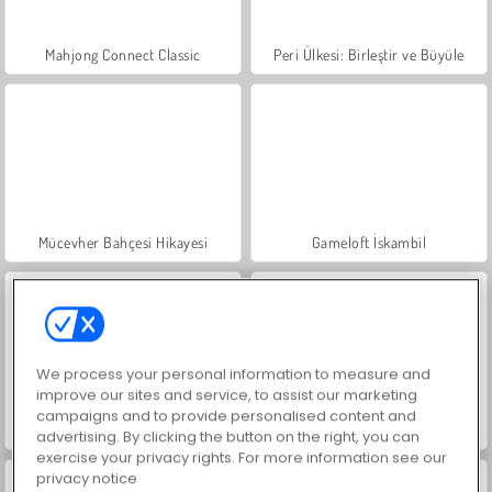
Mahjong Connect Classic
Peri Ülkesi: Birleştir ve Büyüle
Mücevher Bahçesi Hikayesi
Gameloft İskambil
We process your personal information to measure and
improve our sites and service, to assist our marketing
campaigns and to provide personalised content and
3 Kartlı Monte
Okçu Çöp Adam 2
advertising. By clicking the button on the right, you can
exercise your privacy rights. For more information see our
privacy notice