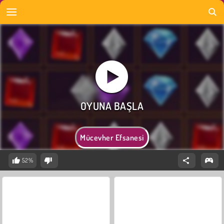
Mücevher Efsanesi
52%