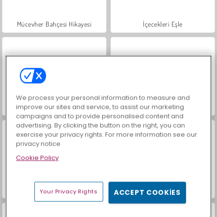
Mücevher Bahçesi Hikayesi
İçecekleri Eşle
We process your personal information to measure and
improve our sites and service, to assist our marketing
Büyük Mahjong Eşleme
Jewel Pets Match
campaigns and to provide personalised content and
advertising. By clicking the button on the right, you can
exercise your privacy rights. For more information see our
privacy notice
Cookie Policy
Puppy Blast
Heroes of Match 3
Your Privacy Rights
ACCEPT COOKIES