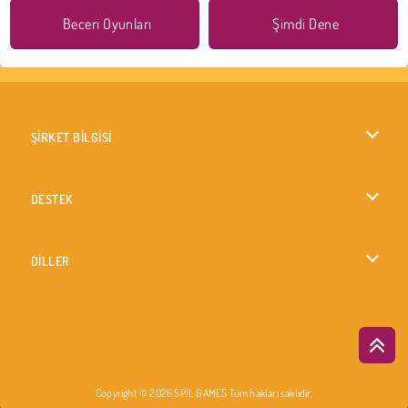
Beceri Oyunları
Şimdi Dene
ŞİRKET BİLGİSİ
Kullanım Koşulları
DESTEK
Gizlilik İlkesi
Yardım
DİLLER
Çerezler
English
Çerez Onayı
British English
Copyright © 2026 SPIL GAMES Tüm hakları saklıdır.