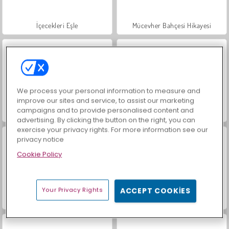
İçecekleri Eşle
Mücevher Bahçesi Hikayesi
We process your personal information to measure and
improve our sites and service, to assist our marketing
campaigns and to provide personalised content and
Büyük Mahjong Eşleme
Trollface Quest: USA 2
advertising. By clicking the button on the right, you can
exercise your privacy rights. For more information see our
privacy notice
Cookie Policy
Your Privacy Rights
ACCEPT COOKIES
Masha and the Bear: Meadows
Farm Merge Valley