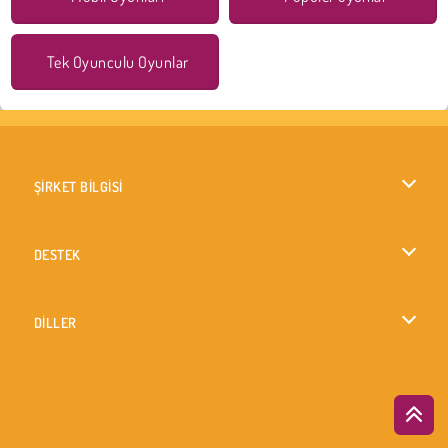
Tek Oyunculu Oyunlar
ŞİRKET BİLGİSİ
Kullanım Koşulları
DESTEK
Gizlilik İlkesi
Yardım
DİLLER
Çerezler
British English
Çerez Onayı
Deutsch