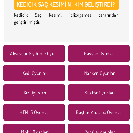
KEDICIK SAÇ KESIMI'NI KIM GELIŞTIRDI?
Kedicik Saç Kesimi, iclickgames tarafından
geliştirilmiştir.
Aksesuar Giydirme Oyunları
Hayvan Oyunları
Kedi Oyunları
Manken Oyunları
Kız Oyunları
Kuaför Oyunları
HTML5 Oyunları
Baştan Yaratma Oyunları
Mobil Oyunlari
Popüler oyunlar