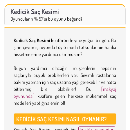
Kedicik Saç Kesimi
Oyuncuların % 57'sı bu oyunu beğendi
Kedicik Saç Kesimi
kuaföründe yine yoğun bir gün. Bu
şirin çevrimiçi oyunda tüylü moda tutkunlarının harika
hissetmelerine yardımcı olur musun?
Bugün yardımcı olacağın müşterilerin hepsinin
saçlarıyla büyük problemleri var. Sevimli rastalarına
bakım yapman için saç uzatma yağı gerekebilir ve hatta
bitlenmiş bile olabilirler! Bu
makyaj
oyununda
kuaföre gelen herkese mükemmel saç
modelleri yaptığına emin ol!
KEDICIK SAÇ KESIMI NASIL OYNANIR?
Kedicik Saç Kesimi, sevimli bir
kuaför oyunudur
.