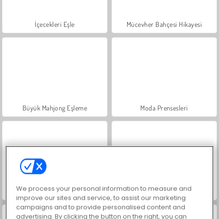
İçecekleri Eşle
Mücevher Bahçesi Hikayesi
Büyük Mahjong Eşleme
Moda Prensesleri
We process your personal information to measure and
Masha and the Bear: Meadows
Scala 40
improve our sites and service, to assist our marketing
campaigns and to provide personalised content and
advertising. By clicking the button on the right, you can