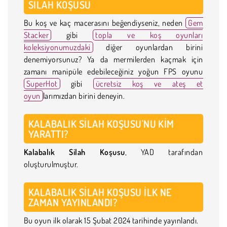
SILAH KOŞUSU
Bu koş ve kaç macerasını beğendiyseniz, neden
Gem
Stacker
gibi
topla ve koş oyunları
koleksiyonumuzdaki
diğer oyunlardan birini
denemiyorsunuz? Ya da mermilerden kaçmak için
zamanı manipüle edebileceğiniz yoğun FPS oyunu
SuperHot
gibi
ücretsiz koş ve ateş et
oyun
larımızdan birini deneyin.
KALABALIK SILAH KOŞUSU'NU KIM
YARATTI?
Kalabalık Silah Koşusu
, YAD tarafından
oluşturulmuştur.
KALABALIK SILAH KOŞUSU ILK NE
ZAMAN YAYINLANDI?
Bu oyun ilk olarak 15 Şubat 2024 tarihinde yayınlandı.