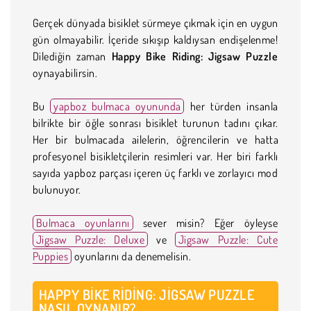
Gerçek dünyada bisiklet sürmeye çıkmak için en uygun
gün olmayabilir. İçeride sıkışıp kaldıysan endişelenme!
Dilediğin zaman
Happy Bike Riding: Jigsaw Puzzle
oynayabilirsin.
Bu
yapboz bulmaca oyununda
her türden insanla
bilrikte bir öğle sonrası bisiklet turunun tadını çıkar.
Her bir bulmacada ailelerin, öğrencilerin ve hatta
profesyonel bisikletçilerin resimleri var. Her biri farklı
sayıda yapboz parçası içeren üç farklı ve zorlayıcı mod
bulunuyor.
Bulmaca oyunlarını
sever misin? Eğer öyleyse
Jigsaw Puzzle: Deluxe
ve
Jigsaw Puzzle: Cute
Puppies
oyunlarını da denemelisin.
HAPPY BIKE RIDING: JIGSAW PUZZLE
NASIL OYNANIR?