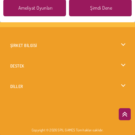
Ameliyat Oyunları
Şimdi Dene
ŞİRKET BİLGİSİ
Kullanım Koşulları
DESTEK
Gizlilik İlkesi
Yardım
DİLLER
Çerezler
English
Çerez Onayı
British English
Copyright © 2026 SPIL GAMES Tüm hakları saklıdır.