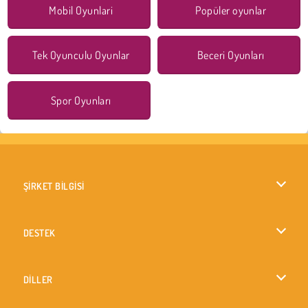
Mobil Oyunlari
Popüler oyunlar
Tek Oyunculu Oyunlar
Beceri Oyunları
Spor Oyunları
ŞİRKET BİLGİSİ
Kullanım Koşulları
DESTEK
Gizlilik İlkesi
Yardım
DİLLER
Çerezler