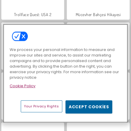
Trollface Quest: USA 2
Mücevher Bahçesi Hikayesi
We process your personal information to measure and
improve our sites and service, to assist our marketing
campaigns and to provide personalised content and
Masha and the Bear: Meadows
İçecekleri Eşle
advertising. By clicking the button on the right, you can
exercise your privacy rights. For more information see our
privacy notice
Cookie Policy
Your Privacy Rights
ACCEPT COOKIES
Büyük Mahjong Eşleme
Heroes of Myths