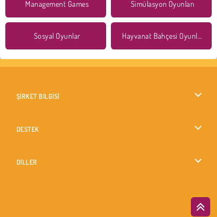
Management Games
Simülasyon Oyunları
Sosyal Oyunlar
Hayvanat Bahçesi Oyunları
ŞİRKET BİLGİSİ
Kullanım Koşulları
DESTEK
Gizlilik İlkesi
Yardım
DİLLER
Çerezler
English
Çerez Onayı
British English