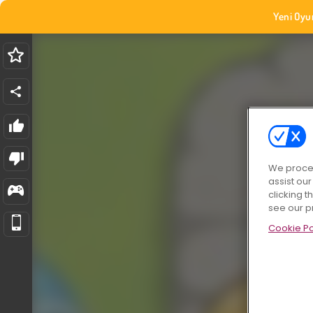
Yeni Oyu
We proces
assist ou
clicking t
see our p
Cookie Po