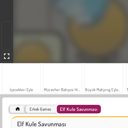
İçecekleri Eşle
Mücevher Bahçesi Hikayesi
Büyük Mahjong Eşleme
Elf Kule Savunması
Erkek Games
Farm Merge Valley
Sosyal İskambil
Elf Kule Savunması