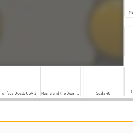
Me
L
Trollface Quest: USA 2
Masha and the Bear: Meadows
Scala 40
Royal Story
Let's Fish!