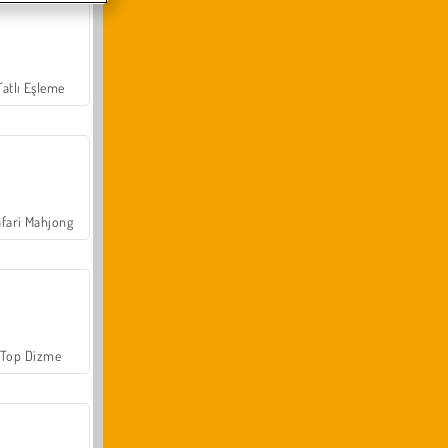
Tatlı Eşleme
fari Mahjong
Top Dizme