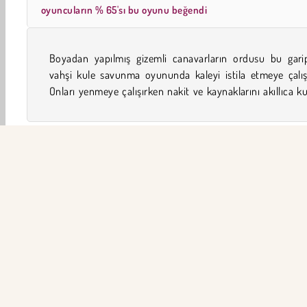
oyuncuların % 65'sı bu oyunu beğendi
Boyadan yapılmış gizemli canavarların ordusu bu gari
Onları savaşa sokmadan önce kendi çılgın yaratıkla
vahşi kule savunma oyununda kaleyi istila etmeye çalış
Onları yenmeye çalışırken nakit ve kaynaklarını akıllıca ku
Erkek
HTML5
Mobil
Canavar
Tek Oyunculu
ŞİR
Ku