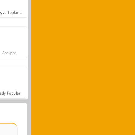
yve Toplama
Jackpot
ady Popular