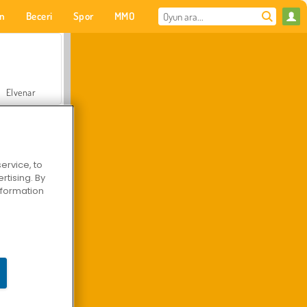
on
Beceri
Spor
MMO
Senin için
Elvenar
ervice, to
tising. By
Hastane Cerrah Doktor Oyunu
information
Arazi Aracı Tırmanışı 4x4