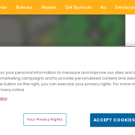
nlar
Bulmaca
Aksiyon
Çok Oyunculu
Kız
Simülasy
s your personal information to measure and improve our sites and s
r marketing campaigns and to provide personalised content and adver
he button on the right, you can exercise your privacy rights. For more 
rivacy notice
licy
Your Privacy Rights
ACCEPT COOKIES