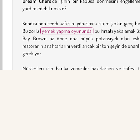
Dream Chefs
'de işinin bir kabusa dönmesini engellem
yardım edebilir misin?
Kendisi hep kendi kafesini yönetmek istemiş olan genç bir
Bu zorlu
yemek yapma oyununda
bu fırsatı yakalamak ü
Bay Brown az önce ona büyük potansiyeli olan eski
restoranın anahtarlarını verdi ancak bir ton şeyin de onarı
gerekiyor.
Müşterileri için harika yemekler hazırlarken ve kafeyi 
etmek için ihtiyacı olan para ve malzemeleri topla
Winnie'ye katıl. Zeminin değişmesi gerekiyor, mutfakta da 
tadilat gerekebilir ve ayrıca ilgilenilmesi gereken daha b
şey var.
Dream Chefs Nasıl Oynanır?
Dream Chefs, heyecan verici bir zaman yönetimi oyunu
Winnie, eski bir kafeyi önceki ihtişamına kavuşturmaya v