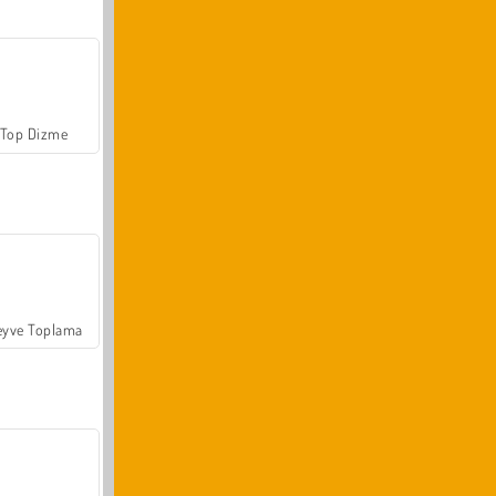
Top Dizme
yve Toplama