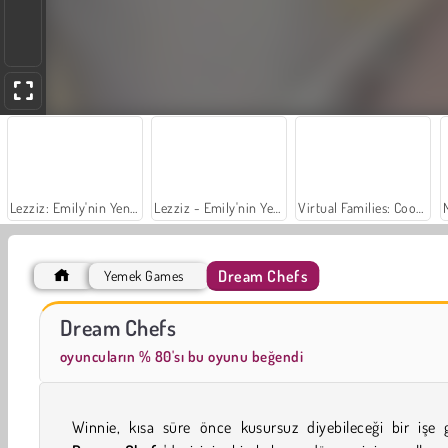
Lezziz: Emily'nin Yeni Başlangıcı Sevgililer Günü Özel
Lezziz - Emily'nin Yeni Başlangıcı
Virtual Families: Cook Off
Dream Chefs
Yemek Games
Trollface Quest: USA 2
Masha and the Bear: Meadows
Dream Chefs
oyuncuların % 80'sı bu oyunu beğendi
Winnie, kısa süre önce kusursuz diyebileceği bir işe g