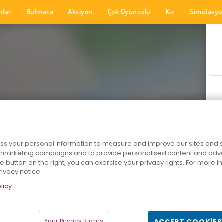
nlar
Bulmaca
Aksiyon
Çok Oyunculu
Kız
Simülasy
s your personal information to measure and improve our sites and s
r marketing campaigns and to provide personalised content and adver
he button on the right, you can exercise your privacy rights. For more 
rivacy notice
licy
Your Privacy Rights
ACCEPT COOKIES