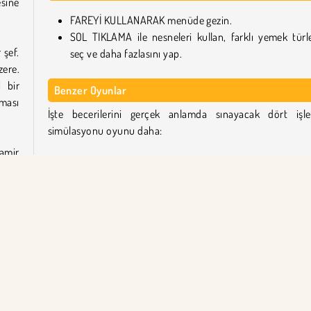
esine
FAREYİ KULLANARAK menüde gezin.
SOL TIKLAMA ile nesneleri kullan, farklı yemek türle
 şef.
seç ve daha fazlasını yap.
zere.
 bir
Benzer Oyunlar
lması
İşte becerilerini gerçek anlamda sınayacak dört işl
simülasyonu oyunu daha:
tamir
Virtual Families: Cook Off
rken
Burger Time: Cooking Game
biraz
Cooking Fast 4: Steak
irçok
Farm Frenzy 2
Dream Chefs'i Kim Geliştirdi?
Dream Chefs, Yizhiyuan Network Technology Co., 
dur.
tarafından oluşturulmuştur.
e onu