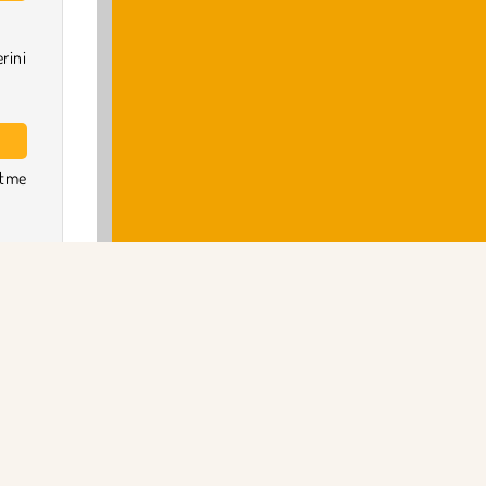
rini
etme
Ltd.