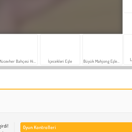
L
Mücevher Bahçesi Hikayesi
İçecekleri Eşle
Büyük Mahjong Eşleme
Scala 40
Moda Prensesleri
irdi!
Oyun Kontrolleri