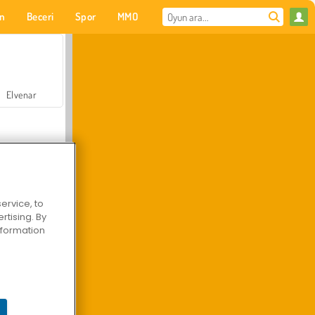
on
Beceri
Spor
MMO
Senin için
Elvenar
ervice, to
tising. By
Hastane Cerrah Doktor Oyunu
information