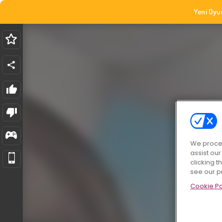
Yeni Oyu
We proces
assist ou
clicking t
see our p
Cookie Po