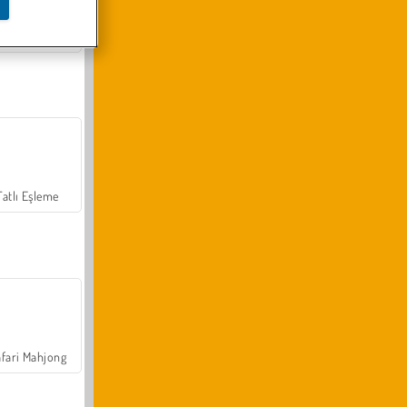
Arazi Aracı Tırmanışı 4x4
Tatlı Eşleme
fari Mahjong