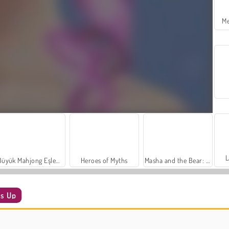
Me
L
Büyük Mahjong Eşleme
Heroes of Myths
Masha and the Bear: Meadows
ss Up
Family Relics
Farm Merge Valley