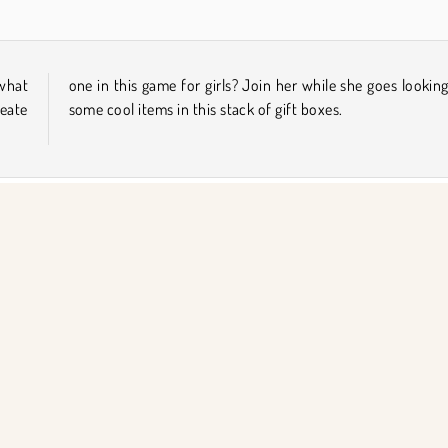
 what
g for
eate
some cool items in this stack of gift boxes.
Ücretsiz
Kız
Çocuk
Mobil
Tek Oyunculu
KET BİLGİSİ
DESTEK
llanım Koşulları
Çerezler
Yardım
Gizlilik İlkesi
Çerez Onayı