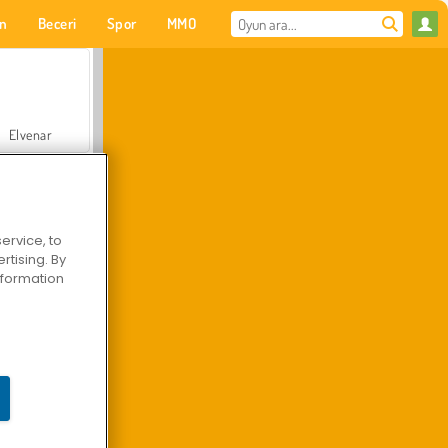
on
Beceri
Spor
MMO
Senin için
Elvenar
ervice, to
tising. By
Hastane Cerrah Doktor Oyunu
information
Arazi Aracı Tırmanışı 4x4