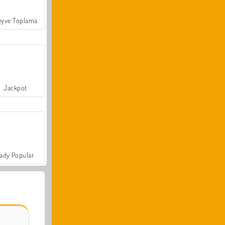
yve Toplama
Jackpot
ady Popular