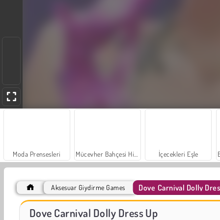
Moda Prensesleri
Mücevher Bahçesi Hikayesi
İçecekleri Eşle
Dove Carnival Dolly Dre
Aksesuar Giydirme Games
Scala 40
Trollface Quest: USA 2
Dove Carnival Dolly Dress Up