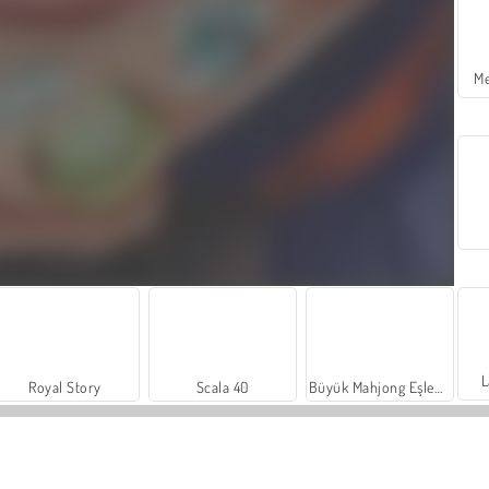
Me
L
Royal Story
Scala 40
Büyük Mahjong Eşleme