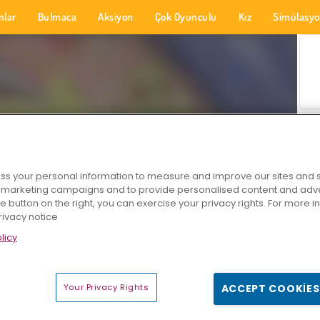
nlar
Bulmaca
Aksiyon
Çok Oyunculu
Kız
Simülasy
s your personal information to measure and improve our sites and s
r marketing campaigns and to provide personalised content and adver
he button on the right, you can exercise your privacy rights. For more 
rivacy notice
licy
Your Privacy Rights
ACCEPT COOKIES