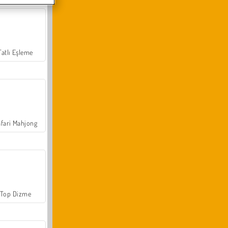
Tatlı Eşleme
fari Mahjong
Top Dizme