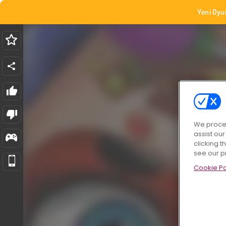
Yeni Oyu
We proces
assist ou
clicking t
see our p
Cookie Po