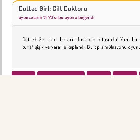
Mücevher Bahçesi Hikayesi
Let's Fish!
Dotted Girl: Cilt Doktoru
oyuncuların % 73'sı bu oyunu beğendi
Dotted Girl ciddi bir acil durumun ortasında! Yüzü bir
bu garip durumu iyileştirmesine yardım edebilir mi
tuhaf şişik ve yara ile kaplandı. Bu tıp simülasyonu oyu
Güzellik
2019’NİN EN İYİLERİ
Temizlik
Temizlik
Şimdi Dene
ŞİR