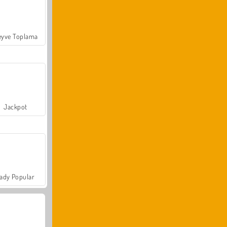
yve Toplama
Jackpot
ady Popular