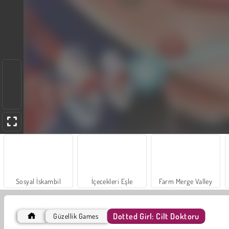
Sosyal İskambil
İçecekleri Eşle
Farm Merge Valley
Dotted Girl: Cilt Doktoru
Güzellik Games