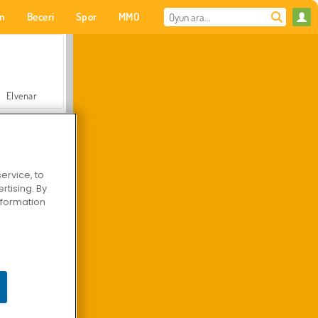
on
Beceri
Spor
MMO
Senin için
Elvenar
ervice, to
tising. By
Hastane Cerrah Doktor Oyunu
information
Arazi Aracı Tırmanışı 4x4