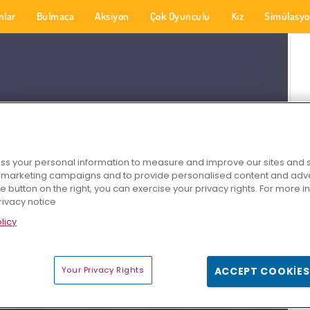
nlar
Bulmaca
Aksiyon
Çok Oyunculu
Kız
Simülasy
s your personal information to measure and improve our sites and s
r marketing campaigns and to provide personalised content and adver
he button on the right, you can exercise your privacy rights. For more 
rivacy notice
licy
Your Privacy Rights
ACCEPT COOKIES