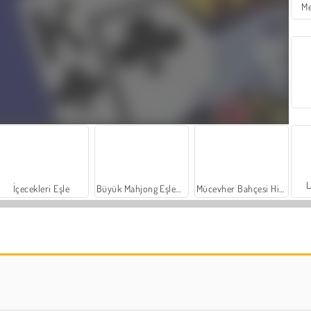
Me
L
İçecekleri Eşle
Büyük Mahjong Eşleme
Mücevher Bahçesi Hikayesi
Farm Merge Valley
Masha and the Bear: Meadows