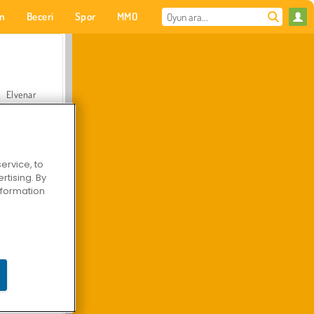
on
Beceri
Spor
MMO
Senin için
Elvenar
ervice, to
tising. By
Hastane Cerrah Doktor Oyunu
information
Arazi Aracı Tırmanışı 4x4