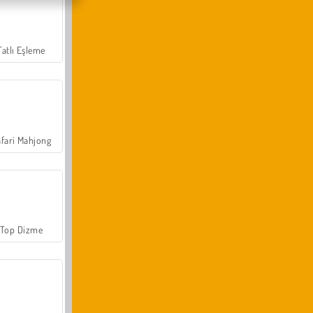
Tatlı Eşleme
fari Mahjong
Top Dizme