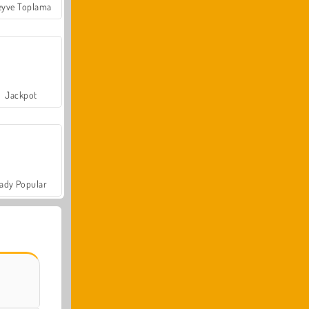
yve Toplama
Jackpot
ady Popular