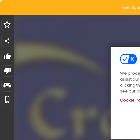
Yeni Oyu
We proces
assist ou
clicking t
see our p
Cookie Po