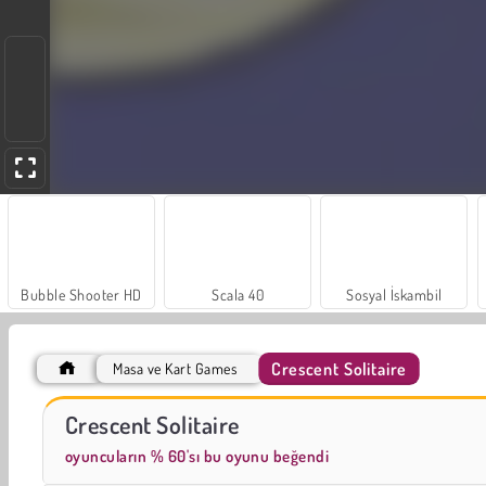
Bubble Shooter HD
Scala 40
Sosyal İskambil
Crescent Solitaire
Masa ve Kart Games
Trollface Quest: USA 2
Moda Prensesleri
Crescent Solitaire
oyuncuların % 60'sı bu oyunu beğendi