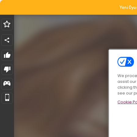
Yeni Oyu
We proces
assist ou
clicking t
see our p
Cookie Po