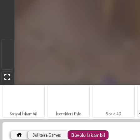
Sosyal İskambil
İçecekleri Eşle
Scala 40
Büyülü İskambil
Solitaire Games