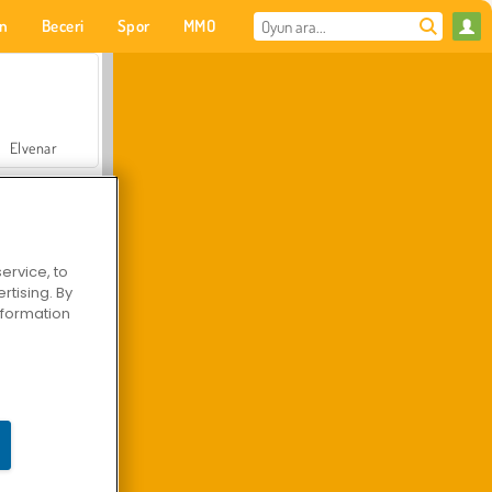
on
Beceri
Spor
MMO
Senin için
Elvenar
ervice, to
tising. By
Hastane Cerrah Doktor Oyunu
information
Arazi Aracı Tırmanışı 4x4