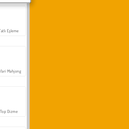
Tatlı Eşleme
fari Mahjong
Top Dizme