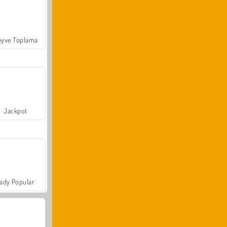
yve Toplama
Jackpot
ady Popular