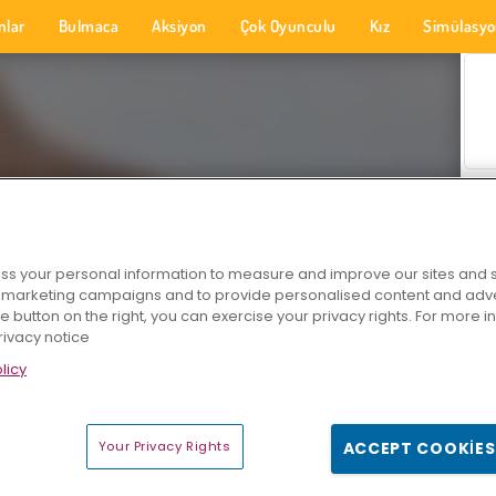
nlar
Bulmaca
Aksiyon
Çok Oyunculu
Kız
Simülasy
s your personal information to measure and improve our sites and s
r marketing campaigns and to provide personalised content and adver
he button on the right, you can exercise your privacy rights. For more 
rivacy notice
licy
Your Privacy Rights
ACCEPT COOKIES