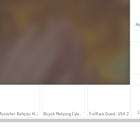
Me
L
Mücevher Bahçesi Hikayesi
Büyük Mahjong Eşleme
Trollface Quest: USA 2