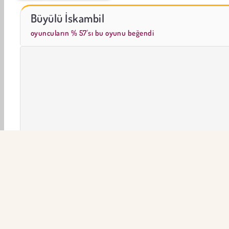
Masha and the Bear: Meadows
Solitaire Mahjong Classic
Büyülü İskambil
oyuncuların % 57'sı bu oyunu beğendi
Macera
Solitaire kart
Kart
Fantezi
HTML5