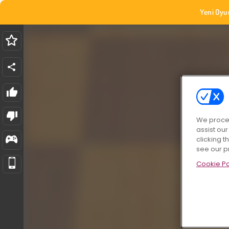
Yeni Oyu
We proces
assist ou
clicking t
see our p
Cookie Po