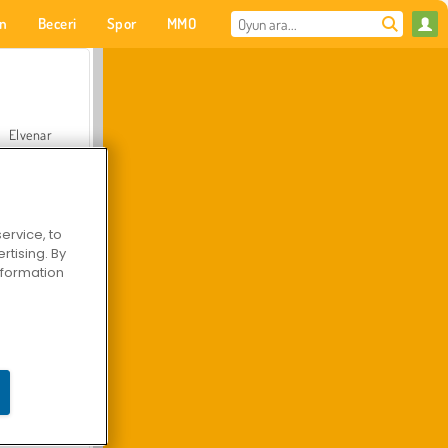
on
Beceri
Spor
MMO
Senin için
Elvenar
ervice, to
tising. By
Hastane Cerrah Doktor Oyunu
information
Arazi Aracı Tırmanışı 4x4