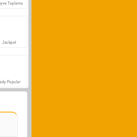
yve Toplama
Jackpot
ady Popular