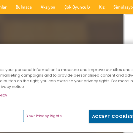
nlar
Bulmaca
Aksiyon
Çok Oyunculu
Kız
Simülasy
s your personal information to measure and improve our sites and s
r marketing campaigns and to provide personalised content and adver
he button on the right, you can exercise your privacy rights. For more 
rivacy notice
licy
Your Privacy Rights
ACCEPT COOKIES