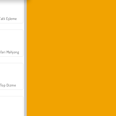
Tatlı Eşleme
fari Mahjong
Top Dizme