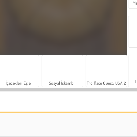
Me
L
İçecekleri Eşle
Sosyal İskambil
Trollface Quest: USA 2
Family Relics
Harvest Honors Classic