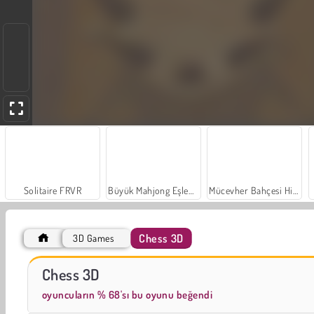
Solitaire FRVR
Büyük Mahjong Eşleme
Mücevher Bahçesi Hikayesi
Chess 3D
3D Games
Scala 40
Moda Prensesleri
Chess 3D
oyuncuların % 68'sı bu oyunu beğendi