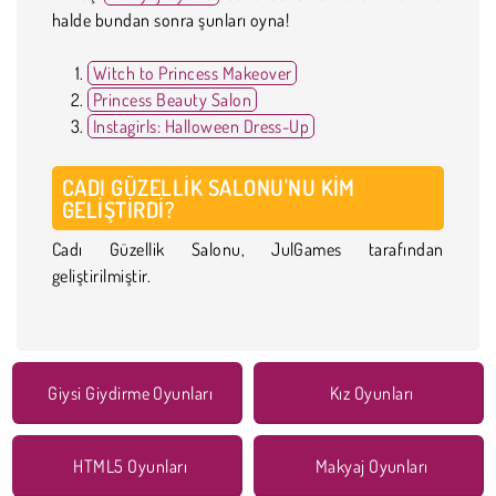
halde bundan sonra şunları oyna!
Witch to Princess Makeover
Princess Beauty Salon
Instagirls: Halloween Dress-Up
CADI GÜZELLIK SALONU'NU KIM
GELIŞTIRDI?
Cadı Güzellik Salonu, JulGames tarafından
geliştirilmiştir.
Giysi Giydirme Oyunları
Kız Oyunları
HTML5 Oyunları
Makyaj Oyunları