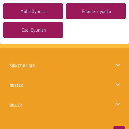
Mobil Oyunlari
Popüler oyunlar
Cadı Oyunları
ŞİRKET BİLGİSİ
Kullanım Koşulları
DESTEK
Gizlilik İlkesi
Yardım
DİLLER
Çerezler
British English