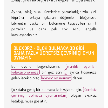
Ayrıca, bloğunuzu üzerlerine yuvarladığınızda gizli
köprüleri ortaya çıkaran düğmeler, bloğunuzu
labirentin başka bir bölümüne taşıyabilen sihirli
portallar ve daha pek çok zorlu engelle
karşılaşacaksınız.
BLOXORZ - BLOK BULMACA 3D GIBI
DAHA FAZLA ÜCRETSIZ ÇEVRIMIÇI OYUN
OYNAYIN
Bu oyunu beğendiyseniz,
mantık oyunları
koleksiyonumuza
bir göz atın
;
ayrıca hoşunuza
gidebilecek birkaç
labirent oyunumuz
da var.
Çok daha geniş bir bulmaca koleksiyonu için,
ücretsiz
çevrimiçi bulmaca oyunlarından
oluşan eksiksiz
kataloğumuza göz atın.