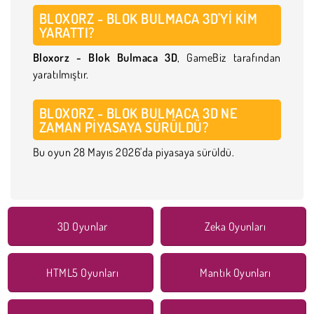
BLOXORZ - BLOK BULMACA 3D'YI KIM
YARATTI?
Bloxorz - Blok Bulmaca 3D
, GameBiz tarafından
yaratılmıştır.
BLOXORZ - BLOK BULMACA 3D NE
ZAMAN PIYASAYA SÜRÜLDÜ?
Bu oyun 28 Mayıs 2026'da piyasaya sürüldü.
3D Oyunlar
Zeka Oyunları
HTML5 Oyunları
Mantık Oyunları