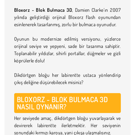
Bloxorz - Blok Bulmaca 3D
, Damien Clarke’ın 2007
yılında geliştirdiği orijinal Bloxorz flash oyunundan
esinlenerek tasarlanmış, zorlu bir bulmaca oyunudur.
Oyunun bu modernize edilmiş versiyonu, yüzlerce
orijinal seviye ve yepyeni, sade bir tasarıma sahiptir.
Toplanabilir yıldızlar, sihirli portallar, düğmeler ve gizli
köprülerle dolu!
Dikdörtgen bloğu her labirentte ustaca yönlendirip
çıkış deliğine düşürebilecek misiniz?
BLOXORZ - BLOK BULMACA 3D
NASIL OYNANIR?
Her seviyede amaç, dikdörtgen bloğu yuvarlayarak ve
devirerek labirentte ilerletmektir. Her seviyenin
sonundaki kırmızı karoya, yani çıkışa ulaşmalısınız.