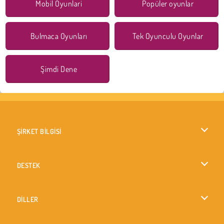
Mobil Oyunlari
Popüler oyunlar
Bulmaca Oyunları
Tek Oyunculu Oyunlar
Şimdi Dene
ŞİRKET BİLGİSİ
Kullanım Koşulları
DESTEK
Gizlilik İlkesi
Yardım
DİLLER
Çerezler