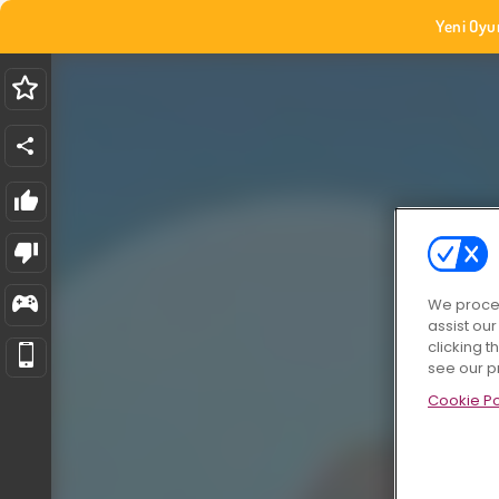
Yeni Oyu
We proces
assist ou
clicking t
see our p
Cookie Po