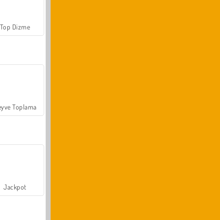
Top Dizme
yve Toplama
Jackpot