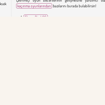
Çevrimiçi oyun becerilerinin gelişmesine yardımcı ol
üksek
kaçınma oyunlarından
bazılarını burada bulabilirsin!
FlappyBird OG
Kawaii Jump
Frizzle Fraz 6
arına
Helix Jump 2
yenin
 her
Birdy Trick'i kim geliştirdi?
Birdy Trick, kiz10.com tarafından geliştirilmiştir.
HTML5
Mobil
Platform
Beceri