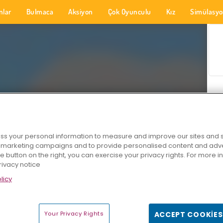
nlar
Bulmaca
Aksiyon
Çok Oyunculu
Kız
Simülasy
s your personal information to measure and improve our sites and s
r marketing campaigns and to provide personalised content and adver
he button on the right, you can exercise your privacy rights. For more 
rivacy notice
licy
Your Privacy Rights
ACCEPT COOKIES