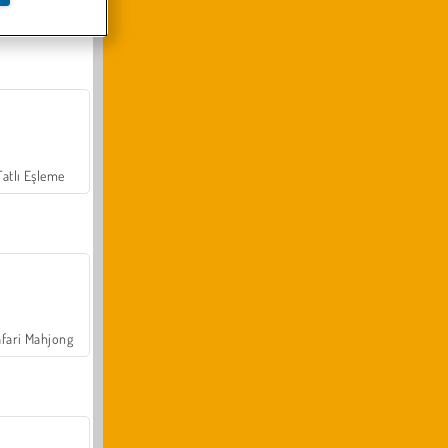
Arazi Aracı Tırmanışı 4x4
Tatlı Eşleme
fari Mahjong