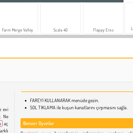
L
Farm Merge Valley
Scala 40
Flappy Eros
Trollface Quest: USA 2
FlappyBird OG
FAREYİ KULLANARAK menüde gezin.
SOL TIKLAMA ile kuşun kanatlarını çırpmasını sağla.
 evi
. Ne
Benzer Oyunlar
a
aç
arklı