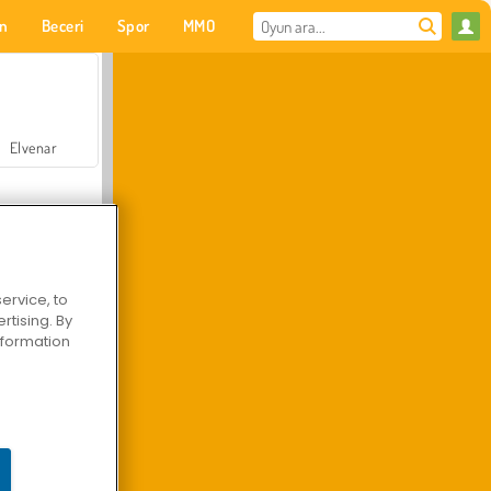
on
Beceri
Spor
MMO
Senin için
Elvenar
ervice, to
tising. By
Hastane Cerrah Doktor Oyunu
information