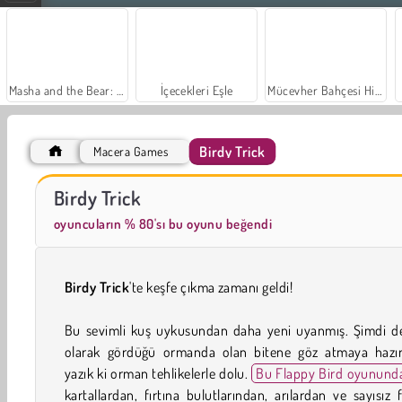
Masha and the Bear: Meadows
İçecekleri Eşle
Mücevher Bahçesi Hikayesi
Birdy Trick
Macera Games
Büyük Mahjong Eşleme
Swing Copters
Birdy Trick
oyuncuların % 80'sı bu oyunu beğendi
Birdy Trick
'te keşfe çıkma zamanı geldi!
Bu sevimli kuş uykusundan daha yeni uyanmış. Şimdi de
olarak gördüğü ormanda olan bitene göz atmaya hazır
yazık ki orman tehlikelerle dolu.
Bu Flappy Bird oyunund
kartallardan, fırtına bulutlarından, arılardan ve sayısız f