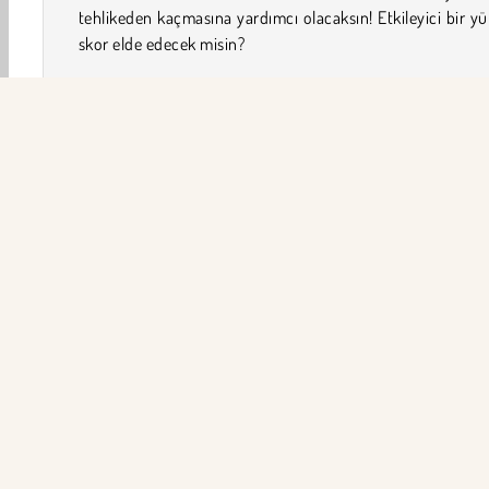
tehlikeden kaçmasına yardımcı olacaksın! Etkileyici bir y
skor elde edecek misin?
Birdy Trick nasıl oynanır?
Bu aksiyon oyununda sevimli, kanatlı bir kaşifin maceral
katılacaksın. Hızın git gide arttığı yüksek tempolu her sevi
sonuna ulaşmak için diğer kuşlardan ağaçlara kadar
şeyden kaçınmak zorunda!
Oyun Kontrolleri
Macera
Hayvan
Koruma
Flappy Bird
Uçuş