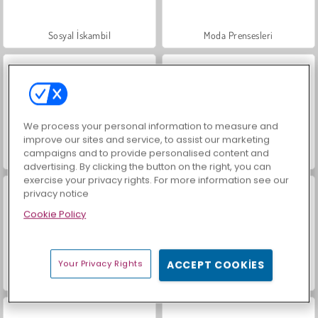
Sosyal İskambil
Moda Prensesleri
We process your personal information to measure and
improve our sites and service, to assist our marketing
campaigns and to provide personalised content and
Mücevher Bahçesi Hikayesi
Masha and the Bear: Meadows
advertising. By clicking the button on the right, you can
exercise your privacy rights. For more information see our
privacy notice
Cookie Policy
Your Privacy Rights
ACCEPT COOKIES
Scala 40
İçecekleri Eşle