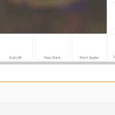
L
Scala 40
Hexa Stack
Sihirli Şişeler
Benim Kalem: Bulmacalı Hikaye
Arrow Escape: Puzzle