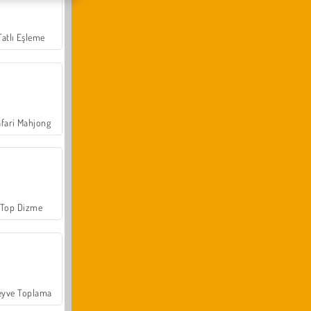
Tatlı Eşleme
fari Mahjong
Top Dizme
yve Toplama