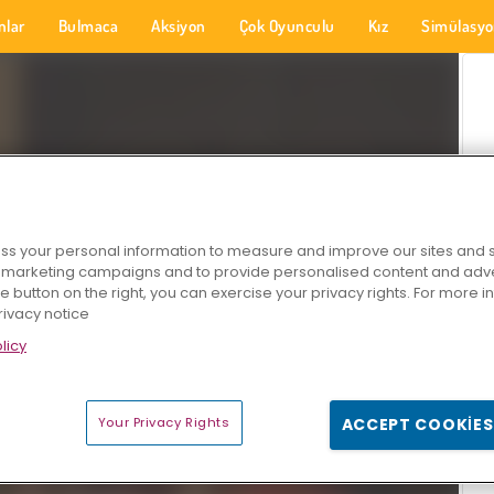
nlar
Bulmaca
Aksiyon
Çok Oyunculu
Kız
Simülasy
s your personal information to measure and improve our sites and s
r marketing campaigns and to provide personalised content and adver
he button on the right, you can exercise your privacy rights. For more 
rivacy notice
licy
Your Privacy Rights
ACCEPT COOKIES