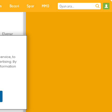
on
Beceri
Spor
MMO
Senin için
Elvenar
ervice, to
tising. By
Hastane Cerrah Doktor Oyunu
information
Arazi Aracı Tırmanışı 4x4