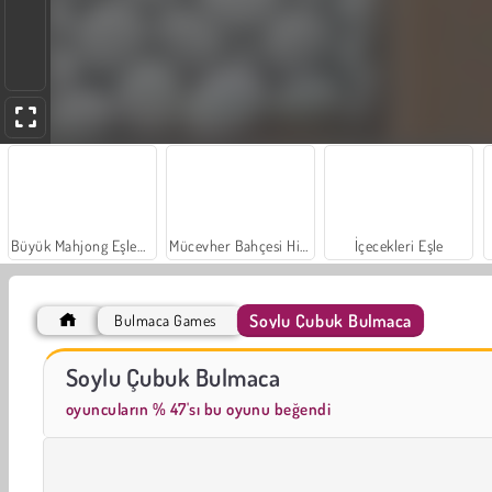
Büyük Mahjong Eşleme
Mücevher Bahçesi Hikayesi
İçecekleri Eşle
Soylu Çubuk Bulmaca
Bulmaca Games
Yapboz Kartları
Mergest Kingdom
Soylu Çubuk Bulmaca
oyuncuların % 47'sı bu oyunu beğendi