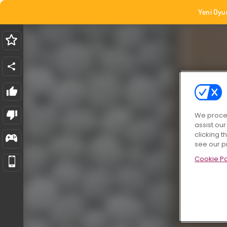
Yeni Oyu
We proces
assist ou
clicking t
see our p
Cookie Po