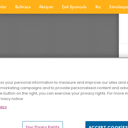
nlar
Bulmaca
Aksiyon
Çok Oyunculu
Kız
Simülasy
s your personal information to measure and improve our sites and s
r marketing campaigns and to provide personalised content and adver
he button on the right, you can exercise your privacy rights. For more 
rivacy notice
licy
Your Privacy Rights
ACCEPT COOKIES