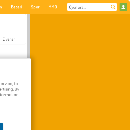
on
Beceri
Spor
MMO
Senin için
Elvenar
ervice, to
tising. By
Hastane Cerrah Doktor Oyunu
information