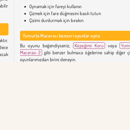
ilir
Oynamak için fareyi kullanın
Çizmek için fare düğmesini basılı tutun
Çizimi durdurmak için bırakın
Yumurta Macerası benzeri oyunlar oyna
ktır.
Bu oyunu beğendiyseniz,
Köpeğimi Koru
veya
Yum
dece
Macerası 2
gibi benzer bulmaca öğelerine sahip diğer ç
acak
oyunlarımızdan birini deneyin.
Zorlu zeka
oyunları
koleksiyonumuzun tamamına göz a
ları
için
bulmaca oyunları bölümümüze
de gidebilirsiniz.
n bir
a bir
Yumurta Macerası'nı kim yarattı?
Yumurta Macerası, Yizhiyuan Network tarafın
imine
oluşturulmuştur.
ğunu
aman
Yumurta Macerası ilk ne zaman yayınlandı?