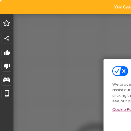
Yeni Oyu
We proces
assist ou
clicking t
see our p
Cookie Po