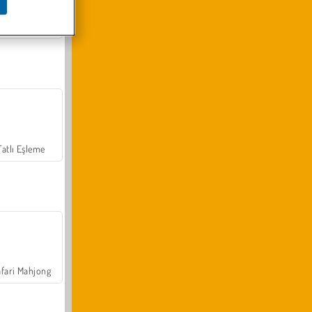
Arazi Aracı Tırmanışı 4x4
Tatlı Eşleme
fari Mahjong