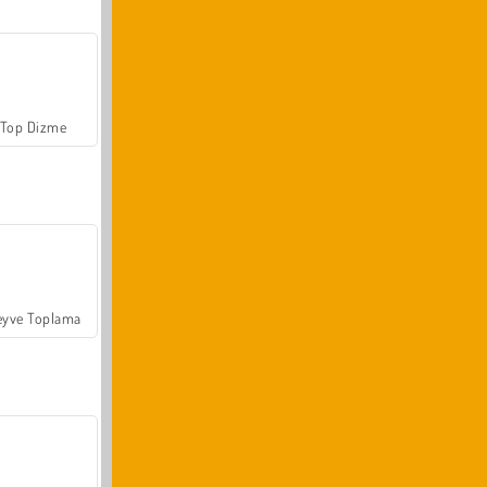
Top Dizme
yve Toplama