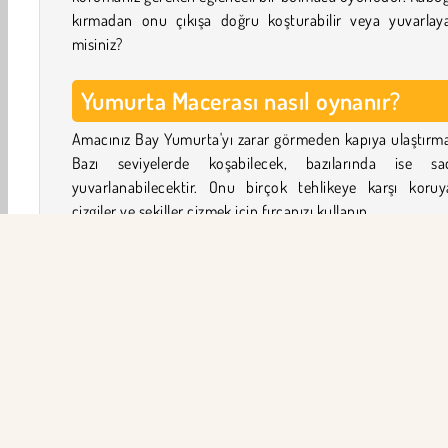
kırmadan onu çıkışa doğru koşturabilir veya yuvarlayab
misiniz?
Yumurta Macerası nasıl oynanır?
Amacınız Bay Yumurta'yı zarar görmeden kapıya ulaştırma
Bazı seviyelerde koşabilecek, bazılarında ise sa
yuvarlanabilecektir. Onu birçok tehlikeye karşı koruy
çizgiler ve şekiller çizmek için fırçanızı kullanın.
Örneğin, tuvalet pistonları kullanan kötü saldırgan
engellemek için bir duvar çizin. Bir köprü inşa etmek içi
çizgi boyayın veya kutunun içini çizerek onun için aptalc
silah yaratın.
Çizdiğiniz her şekil, kaleminizi kaldırdığınız anda yerçek
maruz kalacaktır! Animasyonu izleyin ve neler oldu
görün? Eğer planınız beklediğiniz gibi gitmezse, her z