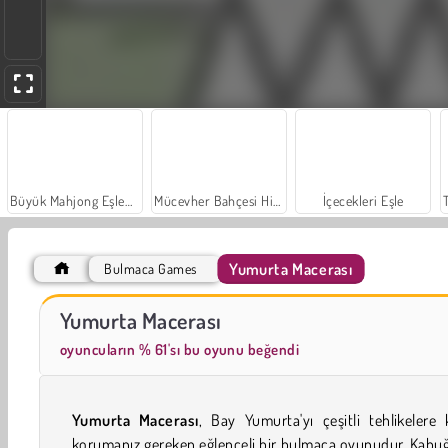
Büyük Mahjong Eşleme
Mücevher Bahçesi Hikayesi
İçecekleri Eşle
Yumurta Macerası
Bulmaca Games
Sosyal İskambil
Moda Prensesleri
Yumurta Macerası
oyuncuların % 61'sı bu oyunu beğendi
Yumurta Macerası
, Bay Yumurta'yı çeşitli tehlikelere 
korumanız gereken eğlenceli bir bulmaca oyunudur. Kabu