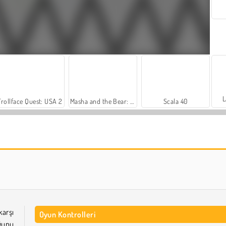
L
Trollface Quest: USA 2
Masha and the Bear: Meadows
Scala 40
Farm Merge Valley
Heroes of Myths
karşı
Oyun Kontrolleri
ğunu