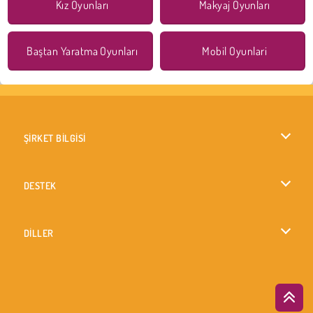
Kız Oyunları
Makyaj Oyunları
Baştan Yaratma Oyunları
Mobil Oyunlari
ŞİRKET BİLGİSİ
Kullanım Koşulları
DESTEK
Gizlilik İlkesi
Yardım
DİLLER
Çerezler
British English
Çerez Onayı
Русский