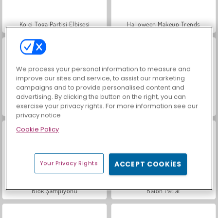
Kolej Toga Partisi Elbisesi
Halloween Makeup Trends
We process your personal information to measure and
improve our sites and service, to assist our marketing
campaigns and to provide personalised content and
advertising. By clicking the button on the right, you can
exercise your privacy rights. For more information see our
Koreli Süper Model Makyajı
Solucan Avı - Yılan Oyunu.io
privacy notice
Cookie Policy
Your Privacy Rights
ACCEPT COOKIES
Blok Şampiyonu
Balon Patlat