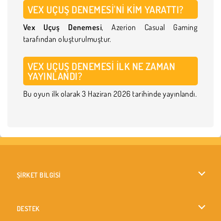
VEX UÇUŞ DENEMESI'NI KIM YARATTI?
Vex Uçuş Denemesi
, Azerion Casual Gaming
tarafından oluşturulmuştur.
VEX UÇUŞ DENEMESI ILK NE ZAMAN
YAYINLANDI?
Bu oyun ilk olarak 3 Haziran 2026 tarihinde yayınlandı.
ŞİRKET BİLGİSİ
Kullanım Koşulları
DESTEK