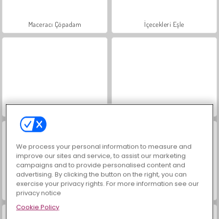
Maceracı Çöpadam
İçecekleri Eşle
Mücevher Bahçesi Hikayesi
Büyük Mahjong Eşleme
We process your personal information to measure and
improve our sites and service, to assist our marketing
campaigns and to provide personalised content and
advertising. By clicking the button on the right, you can
exercise your privacy rights. For more information see our
Masha and the Bear: Meadows
Scala 40
privacy notice
Cookie Policy