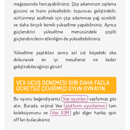
mağazasında harcayabilirsiniz. Çöp adamınızın zıplama
gücünü ve hızını yükseltebilir, topunuzu geliştirebilir,
sürtünmeyi azaltmak için çöp adamınıza yağ sürebilir
ve daha birçok komik yükseltme yapabilirsiniz. Ayrıca
güçlendirici yükseltme menüsündeki çeşitli
güçlendiricilerin etkinliğini de yükseltebilirsiniz.
Yükseltme yaptıktan sonra sol üst köşedeki oka
dokunarak en iyi mesafenizi ne kadar
geliştirebileceğinizi görün!
VEX UÇUŞ DENEMESI GIBI DAHA FAZLA
ÜCRETSIZ ÇEVRIMIÇI OYUN OYNAYIN
Bu oyunu beğendiyseniz
Vex oyunları
sayfamıza göz
atın. Burada, orijinal Vex
platform oyunlarının
tam
koleksiyonunu ve
Vex X3M
gibi diğer harika spin
off'ları bulacaksınız.