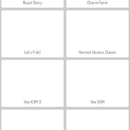
Royal Story
Charm Farm
Let's Fish!
Harvest Honors Classic
Vex X3M 3
Vex X3M