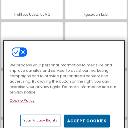
Trollface Quest: USA 2
İçecekleri Eşle
Mücevher Bahçesi Hikayesi
Büyük Mahjong Eşleme
We process your personal information to measure and
improve our sites and service, to assist our marketing
campaigns and to provide personalised content and
advertising. By clicking the button on the right, you can
exercise your privacy rights. For more information see our
privacy notice
Cookie Policy
Harvest Honors Classic
Uphill Rush 11
Your Privacy Rights
ACCEPT COOKIES