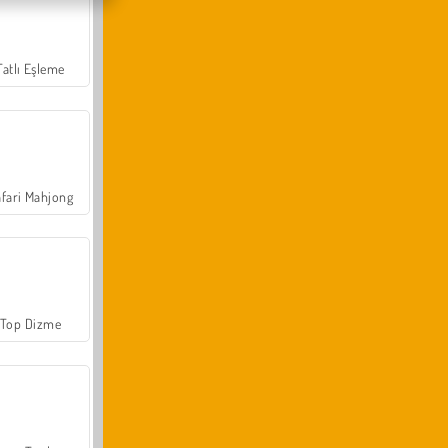
Tatlı Eşleme
fari Mahjong
Top Dizme