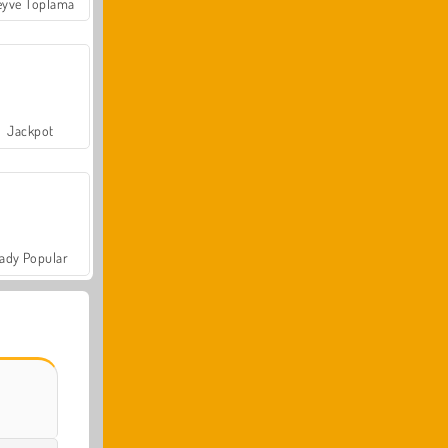
yve Toplama
Jackpot
ady Popular