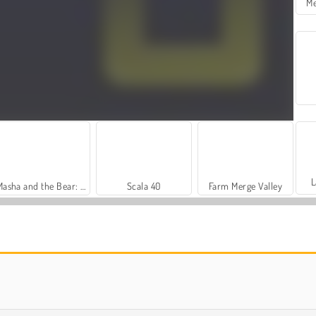
Me
L
Masha and the Bear: Meadows
Scala 40
Farm Merge Valley
Royal Story
Let's Fish!