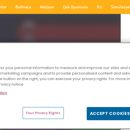
nlar
Bulmaca
Aksiyon
Çok Oyunculu
Kız
Simülasy
s your personal information to measure and improve our sites and s
r marketing campaigns and to provide personalised content and adver
he button on the right, you can exercise your privacy rights. For more 
rivacy notice
licy
Your Privacy Rights
ACCEPT COOKIES