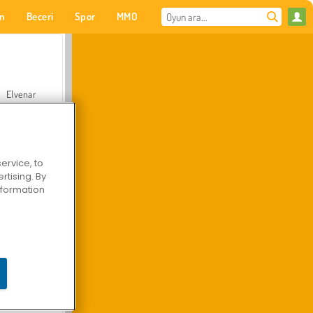
on
Beceri
Spor
MMO
Senin için
Elvenar
ervice, to
tising. By
Hastane Cerrah Doktor Oyunu
information
Arazi Aracı Tırmanışı 4x4