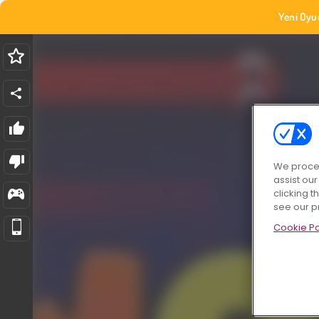
Yeni Oyu
We proces
assist ou
clicking t
see our p
Cookie Po