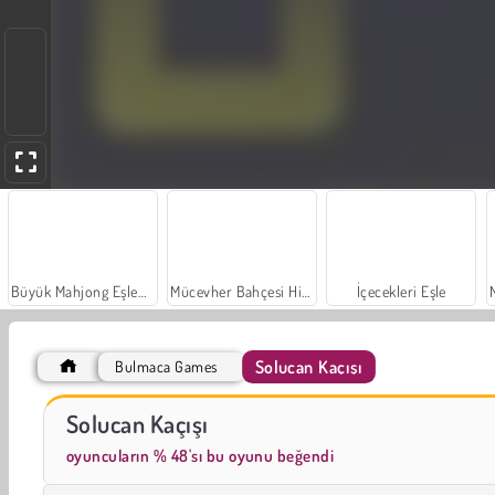
Büyük Mahjong Eşleme
Mücevher Bahçesi Hikayesi
İçecekleri Eşle
Solucan Kaçışı
Bulmaca Games
Sosyal İskambil
Trollface Quest: USA 2
Solucan Kaçışı
oyuncuların % 48'sı bu oyunu beğendi